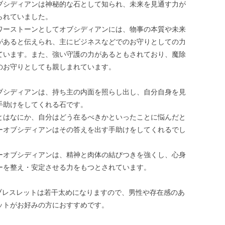
ブシディアンは神秘的な石として知られ、未来を見通す力が
られていました。
ワーストーンとしてオブシディアンには、物事の本質や未来
があると伝えられ、主にビジネスなどでのお守りとしての力
ています。また、強い守護の力があるともされており、魔除
のお守りとしても親しまれています。
ブシディアンは、持ち主の内面を照らし出し、自分自身を見
手助けをしてくれる石です。
とはなにか、自分はどう在るべきかといったことに悩んだと
ーオブシディアンはその答えを出す手助けをしてくれるでし
ーオブシディアンは、精神と肉体の結びつきを強くし、心身
ーを整え・安定させる力をもつとされています。
のブレスレットは若干太めになりますので、男性や存在感のあ
ットがお好みの方におすすめです。