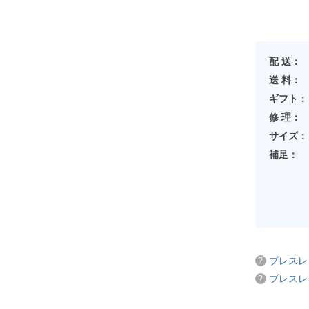
配 送：
送 料：
ギフト：
修 理：
サイズ：
補足：
ブレスレ
ブレスレ