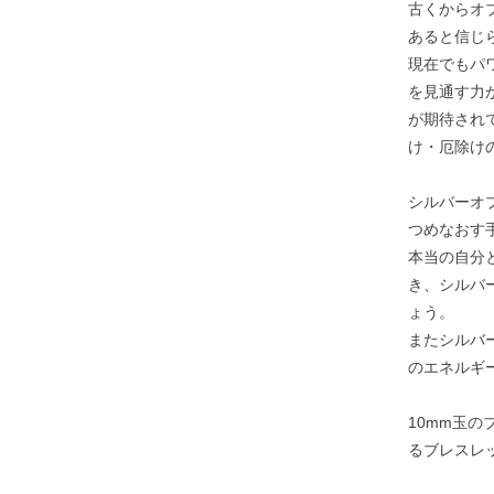
古くからオ
あると信じ
現在でもパ
を見通す力
が期待され
け・厄除け
シルバーオ
つめなおす
本当の自分
き、シルバ
ょう。
またシルバ
のエネルギ
10mm玉
るブレスレ