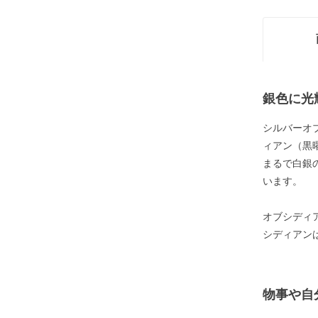
銀色に光
シルバーオ
ィアン（黒
まるで白銀
います。
オブシディ
シディアン
物事や自