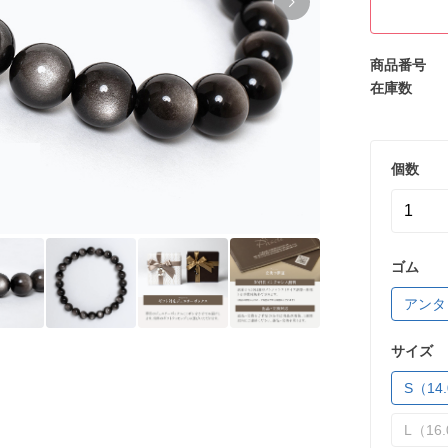
商品番号
在庫数
個数
ゴム
アンタ
サイズ
S（14.
L（16.