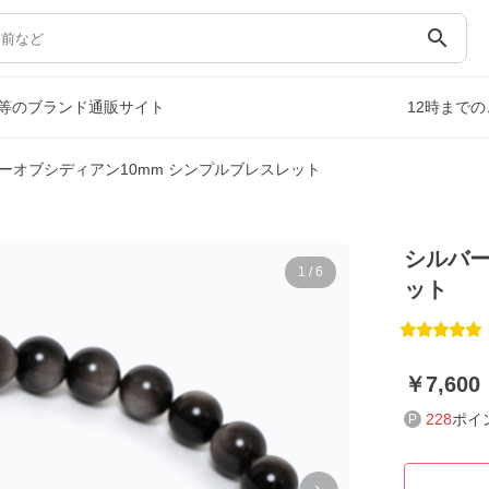
search
等のブランド通販サイト
12時まで
ーオブシディアン10mm シンプルブレスレット
シルバー
1
/
6
ット
7,600
228
ポイ