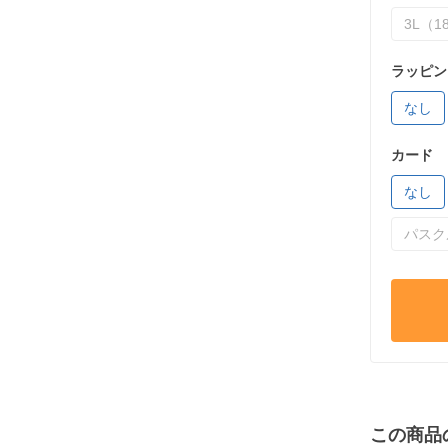
3L（18
ラッピン
なし
カード
なし
パスク
この商品