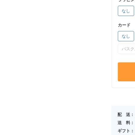
なし
カード
なし
パスク
配 送：
送 料：
ギフト：