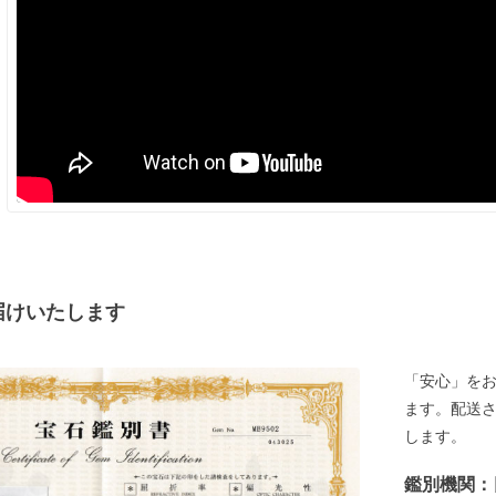
届けいたします
「安心」を
ます。配送
します。
鑑別機関：