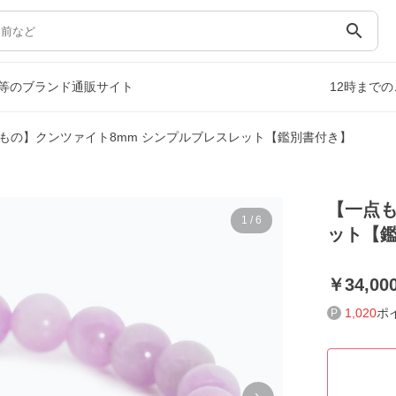
search
等のブランド通販サイト
12時まで
もの】クンツァイト8mm シンプルブレスレット【鑑別書付き】
【一点も
1
/
6
ット【
34,00
1,020
ポ