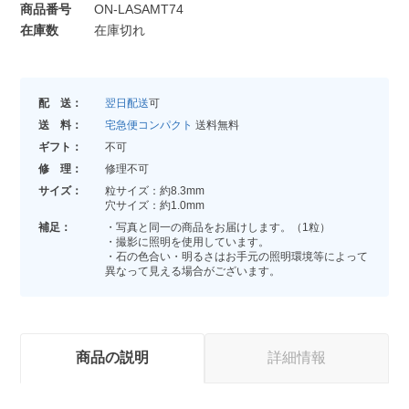
商品番号
ON-LASAMT74
在庫数
在庫切れ
配 送：
翌日配送
可
送 料：
宅急便コンパクト
送料無料
ギフト：
不可
修 理：
修理不可
サイズ：
粒サイズ：約8.3mm
穴サイズ：約1.0mm
補足：
・写真と同一の商品をお届けします。（1粒）
・撮影に照明を使用しています。
・石の色合い・明るさはお手元の照明環境等によって
異なって見える場合がございます。
商品の説明
詳細情報