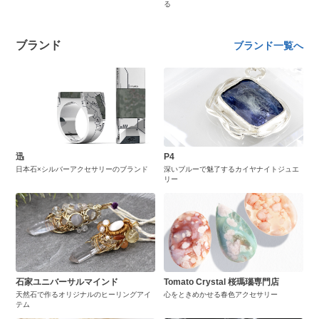
る
ブランド
ブランド一覧へ
迅
P4
日本石×シルバーアクセサリーのブランド
深いブルーで魅了するカイヤナイトジュエ
リー
石家ユニバーサルマインド
Tomato Crystal 桜瑪瑙専門店
天然石で作るオリジナルのヒーリングアイ
心をときめかせる春色アクセサリー
テム