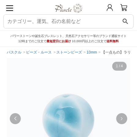
search
パワーストーンや誕生石ブレスレット、天然石アクセサリー等のブランド通販サイト
12時までのご注文で
最短翌日にお届け
10,000円以上のご注文で
送料無料
パスクル
ビーズ・ルース
ストーンビーズ
10mm
【一点もの】ラリマー 
1
/
4