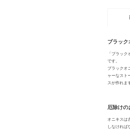
ブラック
「ブラック
です。
ブラックオ
ャーなスト
スが作れま
厄除けの
オニキスは
しなければ