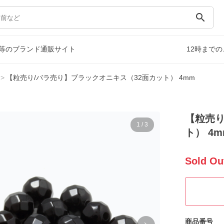
search
等のブランド通販サイト
12時まで
【粒売り/バラ売り】ブラックオニキス（32面カット） 4mm
【粒売り
1
/
3
ト） 4m
Sold Ou
商品番号