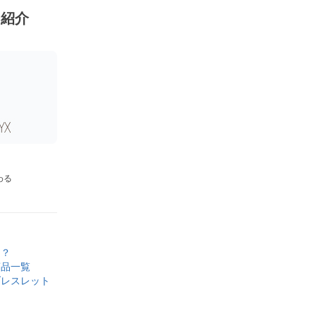
ン紹介
わる
け
は？
商品一覧
ブレスレット