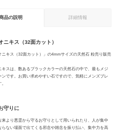
商品の説明
詳細情報
オニキス（32面カット）
オニキス（32面カット）」の4mmサイズの天然石 粒売り販売
ニキスは、数あるブラックカラーの天然石の中で、最もメジ
ーンです。お買い求めやすい石ですので、気軽にメンズブレ
す。
お守りに
古来より悪霊から守るお守りとして用いられたり、人が集中
ならない場面で出てくる邪念や雑念を振り払い、集中力を高