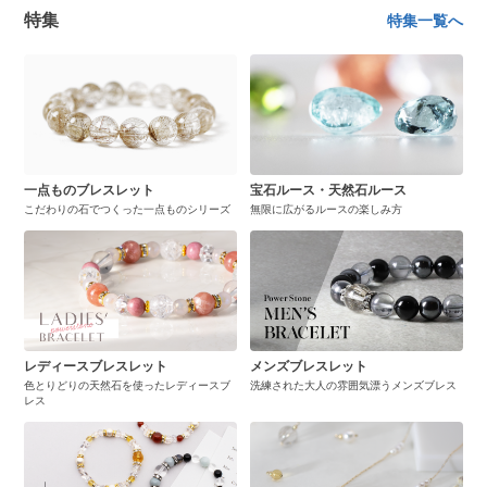
特集
特集一覧へ
一点ものブレスレット
宝石ルース・天然石ルース
こだわりの石でつくった一点ものシリーズ
無限に広がるルースの楽しみ方
レディースブレスレット
メンズブレスレット
色とりどりの天然石を使ったレディースブ
洗練された大人の雰囲気漂うメンズブレス
レス