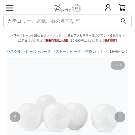
search
パワーストーンや誕生石ブレスレット、天然石アクセサリー等のブランド通販サイト
12時までのご注文で
最短翌日にお届け
10,000円以上のご注文で
送料無料
パスクル
ビーズ・ルース
ストーンビーズ
特殊カット
【粒売り/バラ売
1
/
3