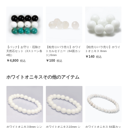
カッ
【パック】お守り・厄除け
【粒売り/バラ売り】ホワイ
【粒売り/バラ売り】ホワイ
【
レ
天然石セット（3ストーン各
トカルセドニー（64面カッ
トオニキス 8mm
ル
4粒）
ト) 6mm
140
4,800
100
ホワイトオニキスその他のアイテム
シン
ホワイトオニキス8mm シン
ホワイトオニキス10mm シ
ホワイトオニキス 64面カッ
【