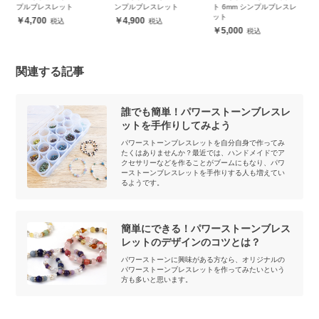
プルブレスレット
ンプルブレスレット
ト 6mm シンプルブレスレ
ト
ット
4,700
4,900
5,000
関連する記事
誰でも簡単！パワーストーンブレスレ
ットを手作りしてみよう
パワーストーンブレスレットを自分自身で作ってみ
たくはありませんか？最近では、ハンドメイドでア
クセサリーなどを作ることがブームにもなり、パワ
ーストーンブレスレットを手作りする人も増えてい
るようです。
簡単にできる！パワーストーンブレス
レットのデザインのコツとは？
パワーストーンに興味がある方なら、オリジナルの
パワーストーンブレスレットを作ってみたいという
方も多いと思います。