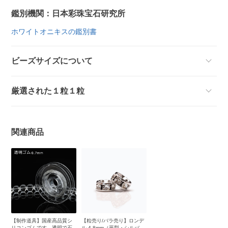
鑑別機関：日本彩珠宝石研究所
ホワイトオニキスの鑑別書
ビーズサイズについて
厳選された１粒１粒
関連商品
【制作道具】国産高品質シ
【粒売り/バラ売り】ロンデ
リコンゴムです。透明で石
ル 4.8mm（平型・シルバ