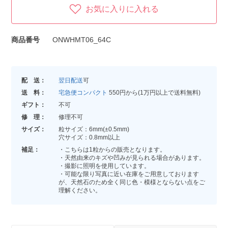
お気に入りに入れる
商品番号
ONWHMT06_64C
配 送：
翌日配送
可
送 料：
宅急便コンパクト
550円から(1万円以上で送料無料)
ギフト：
不可
修 理：
修理不可
サイズ：
粒サイズ：6mm(±0.5mm)
穴サイズ：0.8mm以上
補足：
・こちらは1粒からの販売となります。
・天然由来のキズや凹みが見られる場合があります。
・撮影に照明を使用しています。
・可能な限り写真に近い在庫をご用意しております
が、天然石のため全く同じ色・模様とならない点をご
理解ください。