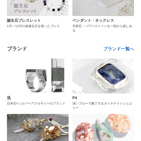
誕生石ブレスレット
ペンダント・ネックレス
1月～12月の各誕生石を使ったブレス
天然石・パワーストーンを一粒から楽しめ
る
ブランド
ブランド一覧へ
迅
P4
日本石×シルバーアクセサリーのブランド
深いブルーで魅了するカイヤナイトジュエ
リー