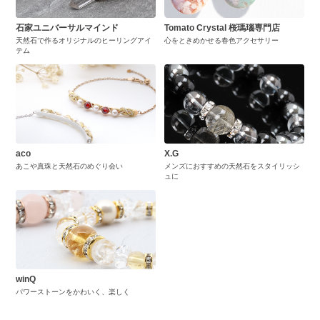
石家ユニバーサルマインド
Tomato Crystal 桜瑪瑙専門店
天然石で作るオリジナルのヒーリングアイ
心をときめかせる春色アクセサリー
テム
aco
X.G
あこや真珠と天然石のめぐり会い
メンズにおすすめの天然石をスタイリッシ
ュに
winQ
パワーストーンをかわいく、楽しく