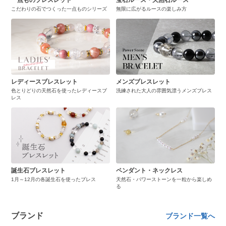
一点ものブレスレット
宝石ルース・天然石ルース
こだわりの石でつくった一点ものシリーズ
無限に広がるルースの楽しみ方
レディースブレスレット
メンズブレスレット
色とりどりの天然石を使ったレディースブ
洗練された大人の雰囲気漂うメンズブレス
レス
誕生石ブレスレット
ペンダント・ネックレス
1月～12月の各誕生石を使ったブレス
天然石・パワーストーンを一粒から楽しめ
る
ブランド
ブランド一覧へ