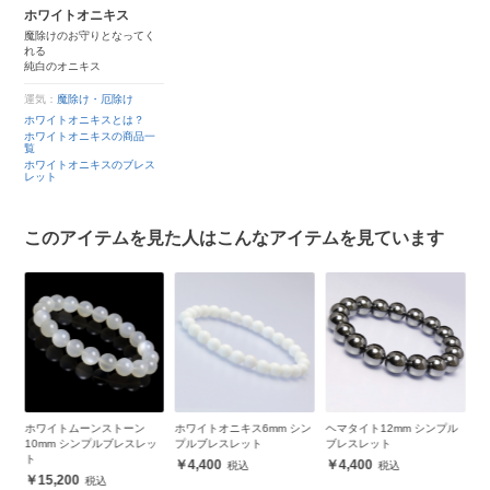
ホワイトオニキス
魔除けのお守りとなってく
れる
純白のオニキス
運気：
魔除け・厄除け
ホワイトオニキスとは？
ホワイトオニキスの商品一
覧
ホワイトオニキスのブレス
レット
このアイテムを見た人はこんなアイテムを見ています
シン
ホワイトムーンストーン
ホワイトオニキス6mm シン
ヘマタイト12mm シンプル
ホ
10mm シンプルブレスレッ
プルブレスレット
ブレスレット
ン
ト
4,400
4,400
15,200