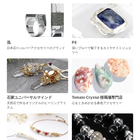
迅
P4
日本石×シルバーアクセサリーのブランド
深いブルーで魅了するカイヤナイトジュエ
リー
石家ユニバーサルマインド
Tomato Crystal 桜瑪瑙専門店
天然石で作るオリジナルのヒーリングアイ
心をときめかせる春色アクセサリー
テム