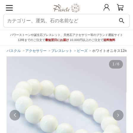
search
パワーストーンや誕生石ブレスレット、天然石アクセサリー等のブランド通販サイト
12時までのご注文で
最短翌日にお届け
10,000円以上のご注文で
送料無料
パスクル
アクセサリー
ブレスレット
ビーズ
ホワイトオニキス12mm
1
/
6