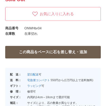
お気に入りに入れる
商品番号
ONWHbr04
在庫数
在庫切れ
配 送：
翌日配送
可
送 料：
宅急便コンパクト
550円から(1万円以上で送料無料)
ギフト：
ラッピング
可
修 理：
修理可
サイズ：
内周約14cm～18cmまで選択可能
補足：
サイズにより、石の数量が異なります。