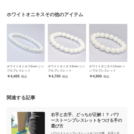
ホワイトオニキスその他のアイテム
け
ホワイトオニキス6mm シン
ホワイトオニキス8mm シン
ホワイトオニキス10mm シ
ホ
ン各
プルブレスレット
プルブレスレット
ンプルブレスレット
ト
ッ
4,400
4,700
4,900
関連する記事
右手と左手、どっちが正解！？ パワ
ーストーンブレスレットをつける手の
選び方
パワーストーンブレスレットをつける際、右手と左