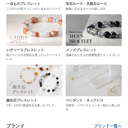
一点ものブレスレット
宝石ルース・天然石ルース
こだわりの石でつくった一点ものシリーズ
無限に広がるルースの楽しみ方
レディースブレスレット
メンズブレスレット
色とりどりの天然石を使ったレディースブ
洗練された大人の雰囲気漂うメンズブレス
レス
誕生石ブレスレット
ペンダント・ネックレス
1月～12月の各誕生石を使ったブレス
天然石・パワーストーンを一粒から楽しめ
る
ブランド
ブランド一覧へ