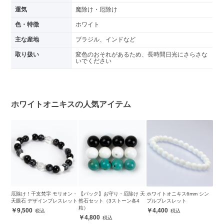
運気
魔除け・厄除け
色・特徴
ホワイト
主な産地
ブラジル、インドなど
取り扱い
変色のおそれがあるため、長時間日光にさらさな
いでください
ホワイトオニキスの人気アイテム
厄除け！干支梵字 モリオン・
【パック】お守り・厄除け 天
ホワイトオニキス6mm シン
天眼石 デザインブレスレット
然石セット（3ストーン各4
プルブレスレット
粒）
9,500
4,400
4,800