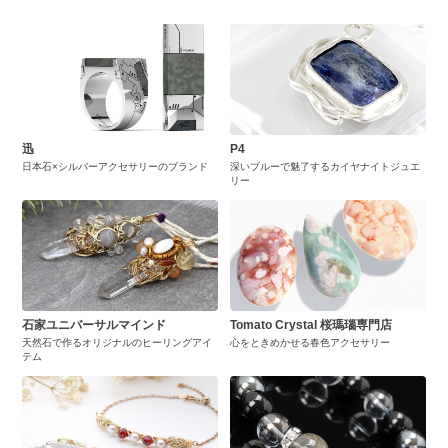
迅
P4
日本石×シルバーアクセサリーのブランド
深いブルーで魅了するカイヤナイトジュエ
リー
石家ユニバーサルマインド
Tomato Crystal 桜瑪瑙専門店
天然石で作るオリジナルのヒーリングアイ
心をときめかせる春色アクセサリー
テム