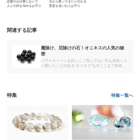
恋愛やお仕事において
天から降ってきたと伝わる
人との絆を深めるお守り
悪霊を追い払うお守り
関連する記事
魔除け、厄除けの石！オニキスの人気の秘
密
パワーストーンを詳しくご存じでない方も名前くら
い聞いたことのある“オニキス”なぜここまで知名度
も高く人気で皆さんに広く親しまれているのでしょ
うか。
特集
特集一覧へ