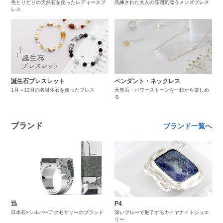
色とりどりの天然石を使ったレディースブ
洗練された大人の雰囲気漂うメンズブレス
レス
誕生石ブレスレット
ペンダント・ネックレス
1月～12月の各誕生石を使ったブレス
天然石・パワーストーンを一粒から楽しめ
る
ブランド
ブランド一覧へ
迅
P4
日本石×シルバーアクセサリーのブランド
深いブルーで魅了するカイヤナイトジュエ
リー