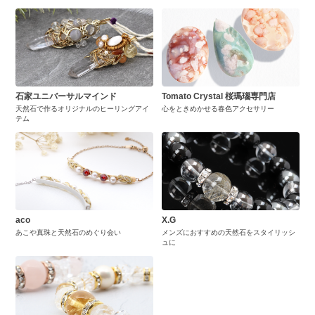
石家ユニバーサルマインド
Tomato Crystal 桜瑪瑙専門店
天然石で作るオリジナルのヒーリングアイ
心をときめかせる春色アクセサリー
テム
aco
X.G
あこや真珠と天然石のめぐり会い
メンズにおすすめの天然石をスタイリッシ
ュに