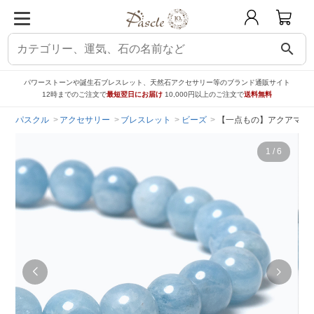
search
パワーストーンや誕生石ブレスレット、天然石アクセサリー等のブランド通販サイト
12時までのご注文で
最短翌日にお届け
10,000円以上のご注文で
送料無料
パスクル
アクセサリー
ブレスレット
ビーズ
【一点もの】アクアマリン
1
/
6