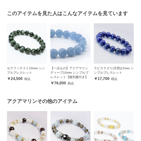
このアイテムを見た人はこんなアイテムを見ています
イト10mm シン
【一点もの】アクアマリン
ラピスラズリ(天然)12mm シ
レインボーフロー
スレット
ディープ10mm シンプルブ
ンプルブレスレット
8mm シンプルブ
レスレット【鑑別書付き】
0
17,700
5,500
76,000
アクアマリンその他のアイテム