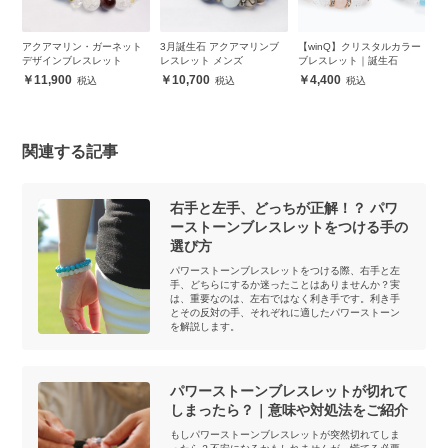
アマリン・ガーネット
3月誕生石 アクアマリンブ
【winQ】クリスタルカラー
【winQ】
インブレスレット
レスレット メンズ
ブレスレット｜誕生石
インブレス
1,900
10,700
4,400
7,800
関連する記事
右手と左手、どっちが正解！？ パワ
ーストーンブレスレットをつける手の
選び方
パワーストーンブレスレットをつける際、右手と左
手、どちらにするか迷ったことはありませんか？実
は、重要なのは、左右ではなく利き手です。利き手
とその反対の手、それぞれに適したパワーストーン
を解説します。
パワーストーンブレスレットが切れて
しまったら？｜意味や対処法をご紹介
もしパワーストーンブレスレットが突然切れてしま