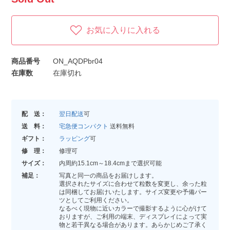
お気に入りに入れる
商品番号
ON_AQDPbr04
在庫数
在庫切れ
配 送：
翌日配送
可
送 料：
宅急便コンパクト
送料無料
ギフト：
ラッピング
可
修 理：
修理可
サイズ：
内周約15.1cm～18.4cmまで選択可能
補足：
写真と同一の商品をお届けします。
選択されたサイズに合わせて粒数を変更し、余った粒
は同梱してお届けいたします。サイズ変更や予備パー
ツとしてご利用ください。
なるべく現物に近いカラーで撮影するように心がけて
おりますが、ご利用の端末、ディスプレイによって実
物と若干異なる場合があります。あらかじめご了承く