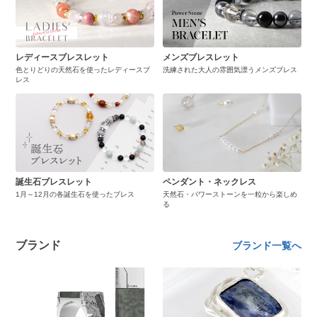
レディースブレスレット
メンズブレスレット
色とりどりの天然石を使ったレディースブ
洗練された大人の雰囲気漂うメンズブレス
レス
誕生石ブレスレット
ペンダント・ネックレス
1月～12月の各誕生石を使ったブレス
天然石・パワーストーンを一粒から楽しめ
る
ブランド
ブランド一覧へ