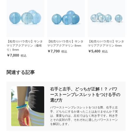
サンタ
【粒売り/バラ売り】サンタ
【粒売り/バラ売り】サンタ
【一点もの】サンタマリア
（傷有
マリアアクアマリン 8mm
マリアアクアマリン 6mm
アクアマリン・ラリマー デ
ザインブレスレット
7,700
5,400
53,000
関連する記事
右手と左手、どっちが正解！？ パワ
ーストーンブレスレットをつける手の
選び方
パワーストーンブレスレットをつける際、右手と左
手、どちらにするか迷ったことはありませんか？実
は、重要なのは、左右ではなく利き手です。利き手
とその反対の手、それぞれに適したパワーストーン
を解説します。