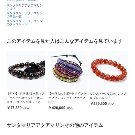
サンタマリアアクアマリン
とは？
サンタマリアアクアマリン
の商品一覧
サンタマリアアクアマリン
のブレスレット
このアイテムを見た人はこんなアイテムを見ています
晶（ス
【一点もの】5連デザインラ
サンストーン10mm シンプ
【彩や】京念珠 珊瑚（コー
オニ
ップブレスレット ブラック
ルブレスレット
ラル）デザイン念珠
ども
レザー
229,500
51,920
420,000
サンタマリアアクアマリンその他のアイテム