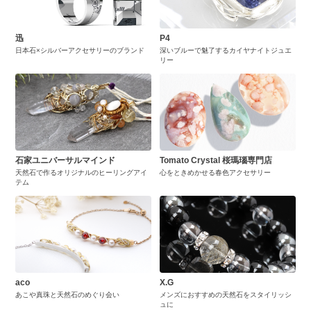
迅
P4
日本石×シルバーアクセサリーのブランド
深いブルーで魅了するカイヤナイトジュエ
リー
石家ユニバーサルマインド
Tomato Crystal 桜瑪瑙専門店
天然石で作るオリジナルのヒーリングアイ
心をときめかせる春色アクセサリー
テム
aco
X.G
あこや真珠と天然石のめぐり会い
メンズにおすすめの天然石をスタイリッシ
ュに