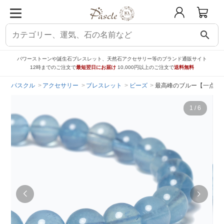
search
パワーストーンや誕生石ブレスレット、天然石アクセサリー等のブランド通販サイト
12時までのご注文で
最短翌日にお届け
10,000円以上のご注文で
送料無料
パスクル
アクセサリー
ブレスレット
ビーズ
最高峰のブルー【一点もの
1
/
6