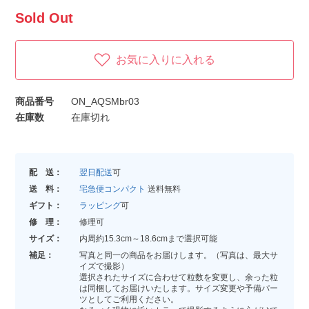
Sold Out
お気に入りに入れる
商品番号
ON_AQSMbr03
在庫数
在庫切れ
配 送：
翌日配送
可
送 料：
宅急便コンパクト
送料無料
ギフト：
ラッピング
可
修 理：
修理可
サイズ：
内周約15.3cm～18.6cmまで選択可能
補足：
写真と同一の商品をお届けします。（写真は、最大サ
イズで撮影）
選択されたサイズに合わせて粒数を変更し、余った粒
は同梱してお届けいたします。サイズ変更や予備パー
ツとしてご利用ください。