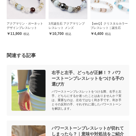
ヘマ
アクアマリン・ガーネット
3月誕生石 アクアマリンブ
【winQ】クリスタルカラー
【
ス
デザインブレスレット
レスレット メンズ
ブレスレット｜誕生石
イ
11,900
10,700
4,400
関連する記事
右手と左手、どっちが正解！？ パワ
ーストーンブレスレットをつける手の
選び方
パワーストーンブレスレットをつける際、右手と左
手、どちらにするか迷ったことはありませんか？実
は、重要なのは、左右ではなく利き手です。利き手
とその反対の手、それぞれに適したパワーストーン
を解説します。
パワーストーンブレスレットが切れて
しまったら？｜意味や対処法をご紹介