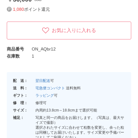
1,080
ポイント還元
お気に入りに入れる
商品番号
ON_AQbr12
在庫数
1
配 送：
翌日配送
可
送 料：
宅急便コンパクト
送料無料
ギフト：
ラッピング
可
修 理：
修理可
サイズ：
内周約13.8cm～18.8cmまで選択可能
補足：
写真と同一の商品をお届けします。（写真は、最大サ
イズで撮影）
選択されたサイズに合わせて粒数を変更し、余った粒
は同梱してお届けいたします。サイズ変更や予備パー
ツとしてご利用ください。