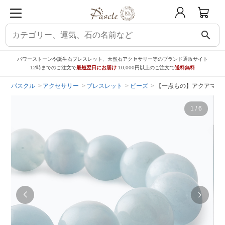
search
パワーストーンや誕生石ブレスレット、天然石アクセサリー等のブランド通販サイト
12時までのご注文で
最短翌日にお届け
10,000円以上のご注文で
送料無料
パスクル
アクセサリー
ブレスレット
ビーズ
【一点もの】アクアマリン
1
/
6