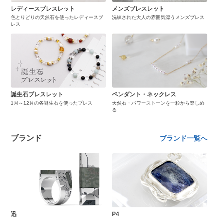
レディースブレスレット
メンズブレスレット
色とりどりの天然石を使ったレディースブ
洗練された大人の雰囲気漂うメンズブレス
レス
誕生石ブレスレット
ペンダント・ネックレス
1月～12月の各誕生石を使ったブレス
天然石・パワーストーンを一粒から楽しめ
る
ブランド
ブランド一覧へ
迅
P4