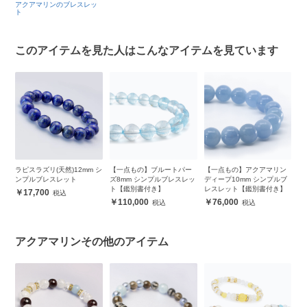
アクアマリンのブレスレッ
ト
このアイテムを見た人はこんなアイテムを見ています
ク
ラピスラズリ(天然)12mm シ
【一点もの】ブルートパー
【一点もの】アクアマリン
ア
ブ
ンプルブレスレット
ズ8mm シンプルブレスレッ
ディープ10mm シンプルブ
ブ
】
ト【鑑別書付き】
レスレット【鑑別書付き】
17,700
110,000
76,000
アクアマリンその他のアイテム