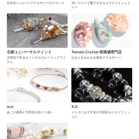
日本石×シルバーアクセサリーのブランド
深いブルーで魅了するカイヤナイトジュエ
リー
石家ユニバーサルマインド
Tomato Crystal 桜瑪瑙専門店
天然石で作るオリジナルのヒーリングアイ
心をときめかせる春色アクセサリー
テム
aco
X.G
あこや真珠と天然石のめぐり会い
メンズにおすすめの天然石をスタイリッシ
ュに