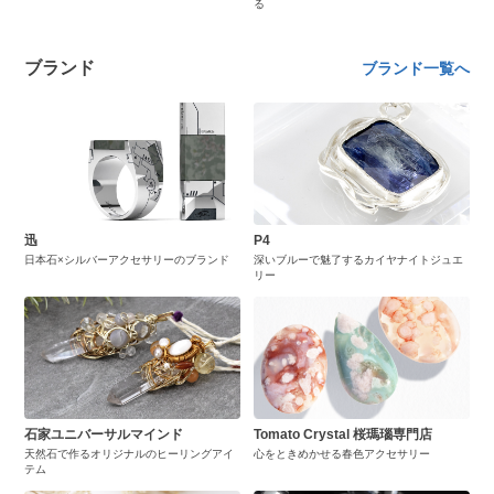
る
ブランド
ブランド一覧へ
迅
P4
日本石×シルバーアクセサリーのブランド
深いブルーで魅了するカイヤナイトジュエ
リー
石家ユニバーサルマインド
Tomato Crystal 桜瑪瑙専門店
天然石で作るオリジナルのヒーリングアイ
心をときめかせる春色アクセサリー
テム