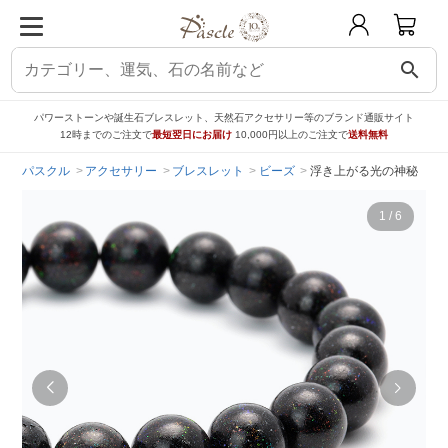
search
パワーストーンや誕生石ブレスレット、天然石アクセサリー等のブランド通販サイト
12時までのご注文で
最短翌日にお届け
10,000円以上のご注文で
送料無料
パスクル
アクセサリー
ブレスレット
ビーズ
浮き上がる光の神秘 【一
1
/
6