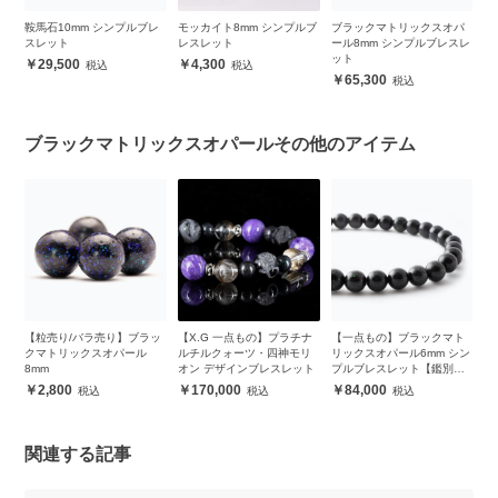
ッ
鞍馬石10mm シンプルブレ
モッカイト8mm シンプルブ
ブラックマトリックスオパ
天
スレット
レスレット
ール8mm シンプルブレスレ
8
ット
29,500
4,300
65,300
ブラックマトリックスオパールその他のアイテム
ッ
【粒売り/バラ売り】ブラッ
【X.G 一点もの】プラチナ
【一点もの】ブラックマト
【
クマトリックスオパール
ルチルクォーツ・四神モリ
リックスオパール6mm シン
ク
8mm
オン デザインブレスレット
プルブレスレット【鑑別書
ス
付き】
2,800
170,000
84,000
関連する記事