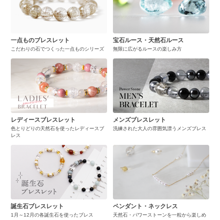
一点ものブレスレット
宝石ルース・天然石ルース
こだわりの石でつくった一点ものシリーズ
無限に広がるルースの楽しみ方
レディースブレスレット
メンズブレスレット
色とりどりの天然石を使ったレディースブ
洗練された大人の雰囲気漂うメンズブレス
レス
誕生石ブレスレット
ペンダント・ネックレス
1月～12月の各誕生石を使ったブレス
天然石・パワーストーンを一粒から楽しめ