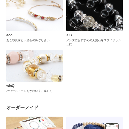
aco
X.G
あこや真珠と天然石のめぐり会い
メンズにおすすめの天然石をスタイリッシ
ュに
winQ
パワーストーンをかわいく、楽しく
オーダーメイド