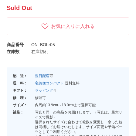
Sold Out
お気に入りに入れる
商品番号
ON_BObr05
在庫数
在庫切れ
配 送：
翌日配送
可
送 料：
宅急便コンパクト
送料無料
ギフト：
ラッピング
可
修 理：
修理可
サイズ：
内周約13.9cm～18.0cmまで選択可能
補足：
写真と同一の商品をお届けします。（写真は、最大サ
イズで撮影）
選択されたサイズに合わせて粒数を変更し、余った粒
は同梱してお届けいたします。サイズ変更や予備パー
ツとしてご利用ください。