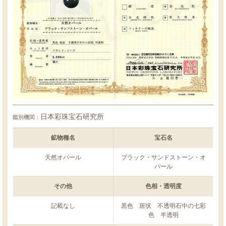
日本彩珠宝石研究所
鑑別機関：
鉱物種名
宝石名
天然オパール
ブラック・サンドストーン・オ
パール
その他
色相・透明度
記載なし
黒色 斑状 不透明石中の七彩
色 半透明