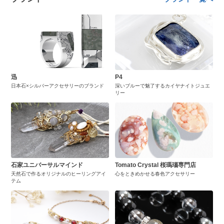
迅
P4
日本石×シルバーアクセサリーのブランド
深いブルーで魅了するカイヤナイトジュエ
リー
石家ユニバーサルマインド
Tomato Crystal 桜瑪瑙専門店
天然石で作るオリジナルのヒーリングアイ
心をときめかせる春色アクセサリー
テム