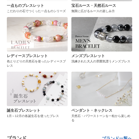
一点ものブレスレット
宝石ルース・天然石ルース
こだわりの石でつくった一点ものシリーズ
無限に広がるルースの楽しみ方
レディースブレスレット
メンズブレスレット
色とりどりの天然石を使ったレディースブ
洗練された大人の雰囲気漂うメンズブレス
レス
誕生石ブレスレット
ペンダント・ネックレス
1月～12月の各誕生石を使ったブレス
天然石・パワーストーンを一粒から楽しめ
る
ブランド
ブランド一覧へ