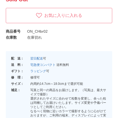
お気に入りに入れる
商品番号
ON_CHbr02
在庫数
在庫切れ
配 送：
翌日配送
可
送 料：
宅急便コンパクト
送料無料
ギフト：
ラッピング
可
修 理：
修理可
サイズ：
内周約14.7cm～18.0cmまで選択可能
補足：
写真と同一の商品をお届けします。（写真は、最大サ
イズで撮影）
選択されたサイズに合わせて粒数を変更し、余った粒
は同梱してお届けいたします。サイズ変更や予備パー
ツとしてご利用ください。
なるべく現物に近いカラーで撮影するように心がけて
おりますが、ご利用の端末、ディスプレイによって実