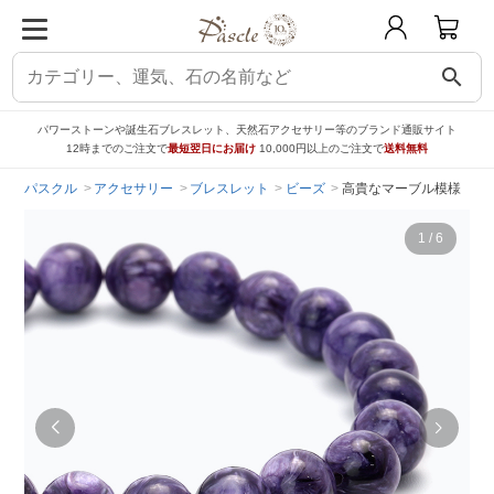
search
パワーストーンや誕生石ブレスレット、天然石アクセサリー等のブランド通販サイト
12時までのご注文で
最短翌日にお届け
10,000円以上のご注文で
送料無料
パスクル
アクセサリー
ブレスレット
ビーズ
高貴なマーブル模様 【一
1
/
6