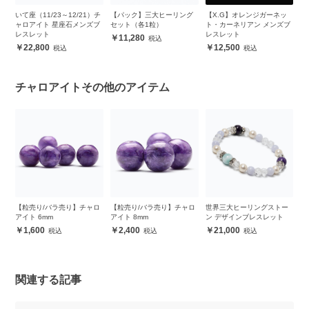
イ
いて座（11/23～12/21）チ
【パック】三大ヒーリング
【X.G】オレンジガーネッ
観
ブレ
ャロアイト 星座石メンズブ
セット（各1粒）
ト・カーネリアン メンズブ
（
レスレット
レスレット
ト
11,280
22,800
12,500
チャロアイトその他のアイテム
ャ
【粒売り/バラ売り】チャロ
【粒売り/バラ売り】チャロ
世界三大ヒーリングストー
【
アイト 6mm
アイト 8mm
ン デザインブレスレット
ピ
ン
1,600
2,400
21,000
ッ
関連する記事