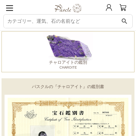
search
パスクル
鑑別書
チャロアイト
チャロアイトの鑑別
CHAROITE
パスクルの『チャロアイト』の鑑別書