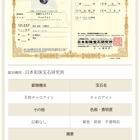
日本彩珠宝石研究所
鑑別機関：
鉱物種名
宝石名
天然チャロアイト
チャロアイト
その他
色相・透明度
記載なし
紫色 斑状 不透明石
摘要