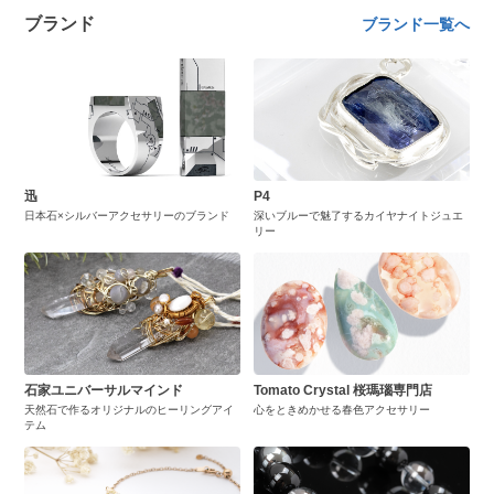
ブランド
ブランド一覧へ
迅
P4
日本石×シルバーアクセサリーのブランド
深いブルーで魅了するカイヤナイトジュエ
リー
石家ユニバーサルマインド
Tomato Crystal 桜瑪瑙専門店
天然石で作るオリジナルのヒーリングアイ
心をときめかせる春色アクセサリー
テム