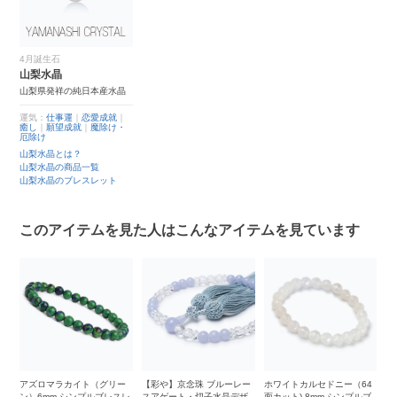
4月誕生石
山梨水晶
山梨県発祥の純日本産水晶
運気：
仕事運
｜
恋愛成就
｜
癒し
｜
願望成就
｜
魔除け・
厄除け
山梨水晶とは？
山梨水晶の商品一覧
山梨水晶のブレスレット
このアイテムを見た人はこんなアイテムを見ています
レ
アズロマラカイト（グリー
【彩や】京念珠 ブルーレー
ホワイトカルセドニー（64
ヘ
ン）6mm シンプルブレスレ
スアゲート・切子水晶デザ
面カット) 8mm シンプルブ
ブ