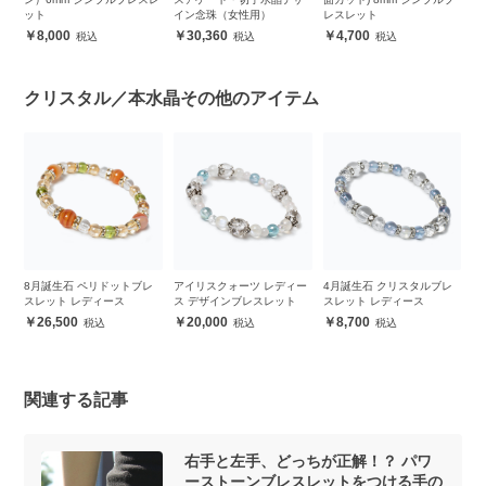
ット
イン念珠（女性用）
レスレット
8,000
30,360
4,700
クリスタル／本水晶その他のアイテム
誕
8月誕生石 ペリドットブレ
アイリスクォーツ レディー
4月誕生石 クリスタルブレ
【
スレット レディース
ス デザインブレスレット
スレット レディース
ル
ツ
26,500
20,000
8,700
関連する記事
右手と左手、どっちが正解！？ パワ
ーストーンブレスレットをつける手の