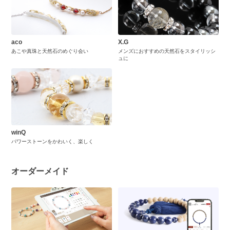
aco
X.G
あこや真珠と天然石のめぐり会い
メンズにおすすめの天然石をスタイリッシ
ュに
winQ
パワーストーンをかわいく、楽しく
オーダーメイド