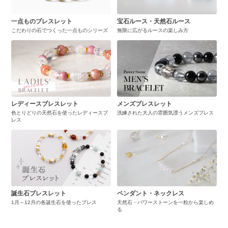
一点ものブレスレット
宝石ルース・天然石ルース
こだわりの石でつくった一点ものシリーズ
無限に広がるルースの楽しみ方
レディースブレスレット
メンズブレスレット
色とりどりの天然石を使ったレディースブ
洗練された大人の雰囲気漂うメンズブレス
レス
誕生石ブレスレット
ペンダント・ネックレス
1月～12月の各誕生石を使ったブレス
天然石・パワーストーンを一粒から楽しめ
る