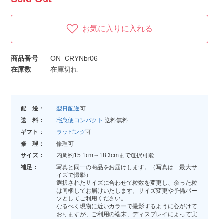
お気に入りに入れる
商品番号
ON_CRYNbr06
在庫数
在庫切れ
配 送：
翌日配送
可
送 料：
宅急便コンパクト
送料無料
ギフト：
ラッピング
可
修 理：
修理可
サイズ：
内周約15.1cm～18.3cmまで選択可能
補足：
写真と同一の商品をお届けします。（写真は、最大サ
イズで撮影）
選択されたサイズに合わせて粒数を変更し、余った粒
は同梱してお届けいたします。サイズ変更や予備パー
ツとしてご利用ください。
なるべく現物に近いカラーで撮影するように心がけて
おりますが、ご利用の端末、ディスプレイによって実