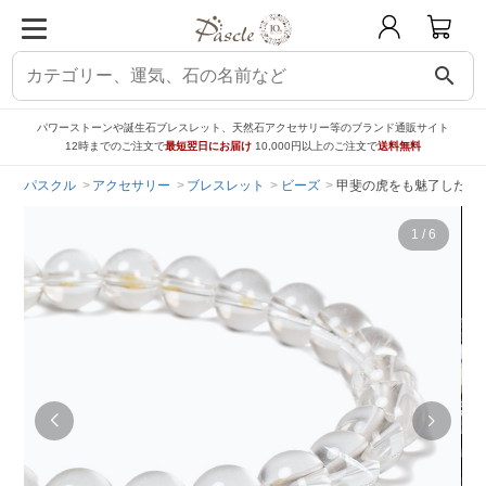
search
パワーストーンや誕生石ブレスレット、天然石アクセサリー等のブランド通販サイト
12時までのご注文で
最短翌日にお届け
10,000円以上のご注文で
送料無料
パスクル
アクセサリー
ブレスレット
ビーズ
甲斐の虎をも魅了したクリ
1
/
6