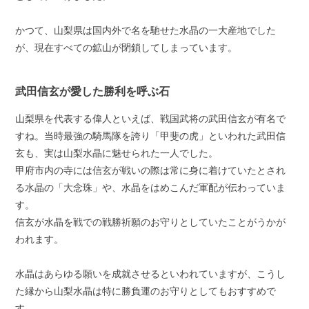
かつて、山梨県は国内外で名を馳せた水晶の一大産地でした
が、現在すべての鉱山が閉鎖してしまっています。
武田信玄が愛した勝利を呼ぶ石
山梨県を代表する偉人といえば、戦国武将の武田信玄が有名で
すね。当時最強の騎馬隊を誇り「甲斐の虎」といわれた武田信
玄も、実は山梨水晶に魅せられた一人でした。
甲府市内の寺には信玄が戦いの際は常に身に着けていたとされ
る水晶の「大念珠」や、水晶をはめこんだ軍配が伝わっていま
す。
信玄が水晶を戦での戦勝祈願のお守りとしていたことがうかが
われます。
水晶はあらゆる願いを成就させるといわれていますが、こうし
た縁から山梨水晶は特に勝負運のお守りとしてもおすすめで
す。