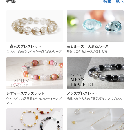
特集
特集一覧へ
一点ものブレスレット
宝石ルース・天然石ルース
こだわりの石でつくった一点ものシリーズ
無限に広がるルースの楽しみ方
レディースブレスレット
メンズブレスレット
色とりどりの天然石を使ったレディースブ
洗練された大人の雰囲気漂うメンズブレス
レス