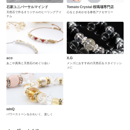
石家ユニバーサルマインド
Tomato Crystal 桜瑪瑙専門店
天然石で作るオリジナルのヒーリングアイ
心をときめかせる春色アクセサリー
テム
aco
X.G
あこや真珠と天然石のめぐり会い
メンズにおすすめの天然石をスタイリッシ
ュに
winQ
パワーストーンをかわいく、楽しく