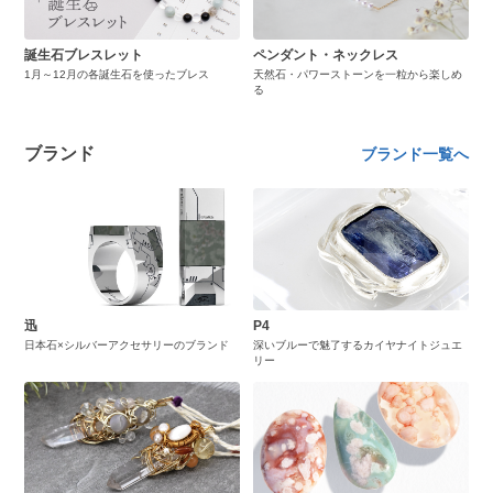
誕生石ブレスレット
ペンダント・ネックレス
1月～12月の各誕生石を使ったブレス
天然石・パワーストーンを一粒から楽しめ
る
ブランド
ブランド一覧へ
迅
P4
日本石×シルバーアクセサリーのブランド
深いブルーで魅了するカイヤナイトジュエ
リー