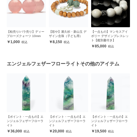
ト
【粒売り/バラ売り】ディー
【彩や】屋久杉・新山玉 デ
【一点もの】マンモスアイ
【
プローズクォーツ 10mm
ザイン念珠（子ども用）
ボリー デザインブレスレッ
ー
ト【鑑別書付き】
1,000
8,150
85,000
エンジェルフェザーフローライトその他のアイテム
【ポイント・一点もの】エ
【ポイント・一点もの】エ
【ポイント・一点もの】エ
ンジェルフェザーフローラ
ンジェルフェザーフローラ
ンジェルフェザーフローラ
イト
イト
イト
36,000
20,000
19,500