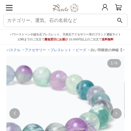
search
パワーストーンや誕生石ブレスレット、天然石アクセサリー等のブランド通販サイト
12時までのご注文で
最短翌日にお届け
10,000円以上のご注文で
送料無料
パスクル
アクセサリー
ブレスレット
ビーズ
白い羽根状の神秘【一点
1
/
6