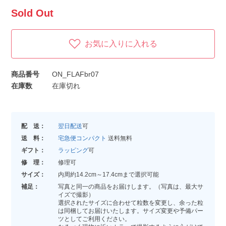
Sold Out
お気に入りに入れる
商品番号
ON_FLAFbr07
在庫数
在庫切れ
配 送：
翌日配送
可
送 料：
宅急便コンパクト
送料無料
ギフト：
ラッピング
可
修 理：
修理可
サイズ：
内周約14.2cm～17.4cmまで選択可能
補足：
写真と同一の商品をお届けします。（写真は、最大サ
イズで撮影）
選択されたサイズに合わせて粒数を変更し、余った粒
は同梱してお届けいたします。サイズ変更や予備パー
ツとしてご利用ください。