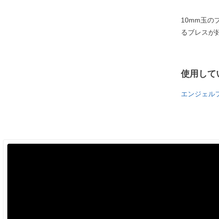
10mm玉
るブレスが
使用して
エンジェル