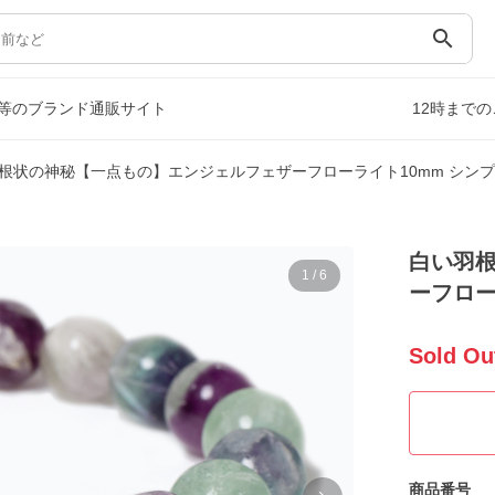
search
等のブランド通販サイト
12時まで
根状の神秘【一点もの】エンジェルフェザーフローライト10mm シン
白い羽
1
/
6
ーフロー
Sold Ou
商品番号