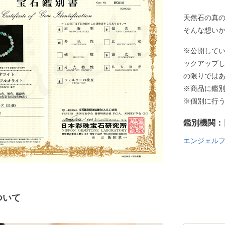
天然石の真
そんな想い
※公開して
ックアップ
の限りでは
※商品に鑑
※個別に行
鑑別機関：
エンジェル
ついて