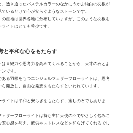
と、透き通ったパステルカラーのなかにうかぶ純白の羽根が
見ているだけで心が安らぐようなストーンです。
トの産地は世界各地に分布していますが、このような羽根を
ーライトはとても希少です。
考と平和な心をもたらす
トは直観力や思考力を高めてくれることから、天才の石とよ
ーンです。
である羽根をもつエンジェルフェザーフローライトは、思考
から開放し、自由な発想をもたらすといわれています。
ーライトは平和と安らぎをもたらす、癒しの石でもありま
フェザーフローライトは持ち主に天使の羽でやさしく包みこ
な安心感を与え、疲労やストレスなどを和らげてくれるでし