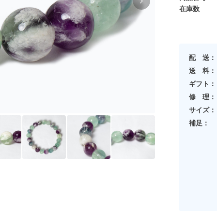
在庫数
配 送：
送 料：
ギフト：
修 理：
サイズ：
補足：