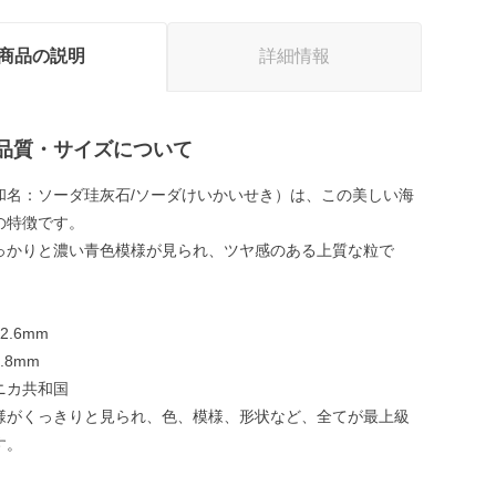
商品の説明
詳細情報
品質・サイズについて
和名：ソーダ珪灰石/ソーダけいかいせき）は、この美しい海
の特徴です。
っかりと濃い青色模様が見られ、ツヤ感のある上質な粒で
.6mm
.8mm
ニカ共和国
様がくっきりと見られ、色、模様、形状など、全てが最上級
す。