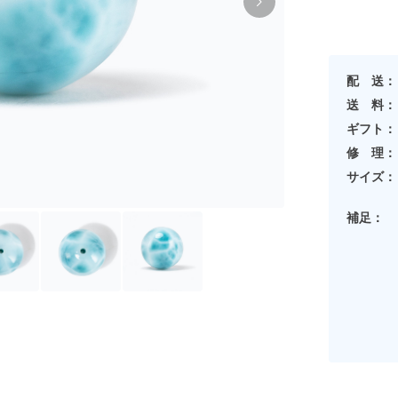
配 送：
送 料：
ギフト：
修 理：
サイズ：
補足：