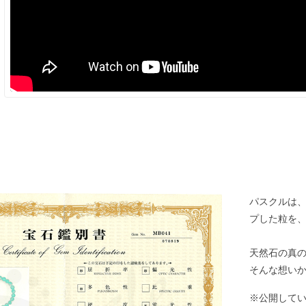
パスクルは
プした粒を
天然石の真
そんな想い
※公開して