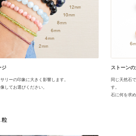
ージ
ストーンの
セサリーの印象に大きく影響します。
同じ天然石
想像してお選びください。
す。
石に何を求
１粒