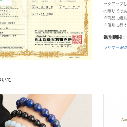
ックアップ
の限りでは
※商品に鑑
※個別に行
鑑別機関：
ラリマーSA
ついて