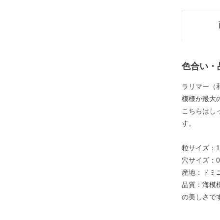
色合い・
ラリマー（
模様が最大
こちらはし
す。
粒サイズ：12
穴サイズ：0
産地：ドミ
品質：海模
の美しさで