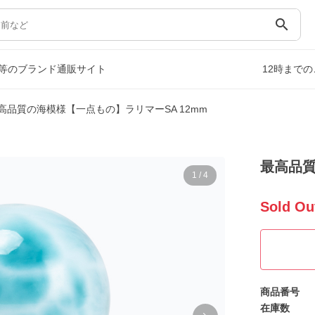
search
等のブランド通販サイト
12時まで
高品質の海模様【一点もの】ラリマーSA 12mm
最高品質
1
/
4
Sold Ou
商品番号
在庫数