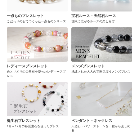
一点ものブレスレット
宝石ルース・天然石ルース
こだわりの石でつくった一点ものシリーズ
無限に広がるルースの楽しみ方
レディースブレスレット
メンズブレスレット
色とりどりの天然石を使ったレディースブ
洗練された大人の雰囲気漂うメンズブレス
レス
誕生石ブレスレット
ペンダント・ネックレス
1月～12月の各誕生石を使ったブレス
天然石・パワーストーンを一粒から楽しめ
る