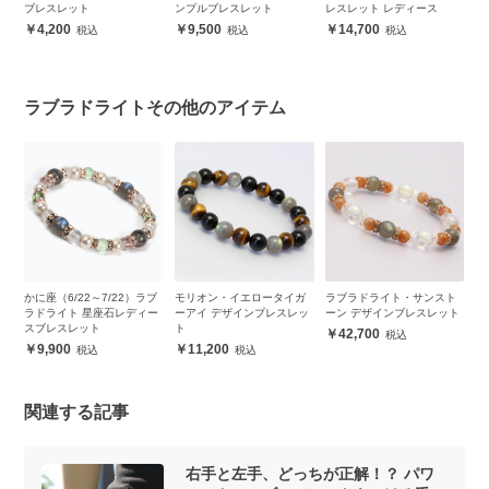
ッ
ブレスレット
ンプルブレスレット
レスレット レディース
メ
ラ
4,200
9,500
14,700
性
ラブラドライトその他のアイテム
ブ
かに座（6/22～7/22）ラブ
モリオン・イエロータイガ
ラブラドライト・サンスト
ラ
ブ
ラドライト 星座石レディー
ーアイ デザインブレスレッ
ーン デザインブレスレット
ナ
スブレスレット
ト
ト
42,700
9,900
11,200
関連する記事
右手と左手、どっちが正解！？ パワ