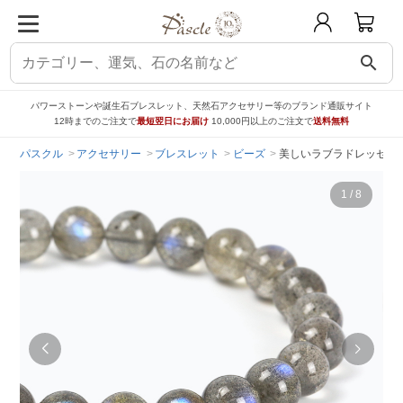
search
パワーストーンや誕生石ブレスレット、天然石アクセサリー等のブランド通販サイト
12時までのご注文で
最短翌日にお届け
10,000円以上のご注文で
送料無料
パスクル
アクセサリー
ブレスレット
ビーズ
美しいラブラドレッセンス
1
/
8