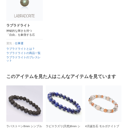
ラブラドライト
神秘的な輝きを持つ
「自由」を象徴する石
運気：
仕事運
ラブラドライトとは？
ラブラドライトの商品一覧
ラブラドライトのブレスレ
ット
このアイテムを見た人はこんなアイテムを見ています
ド
ラバストーン8mm シンプル
ラピスラズリ(天然)8mm シ
4月誕生石 モルガナイトブ
【