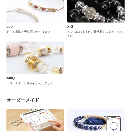
aco
X.G
あこや真珠と天然石のめぐり会い
メンズにおすすめの天然石をスタイリッシ
ュに
winQ
パワーストーンをかわいく、楽しく
オーダーメイド