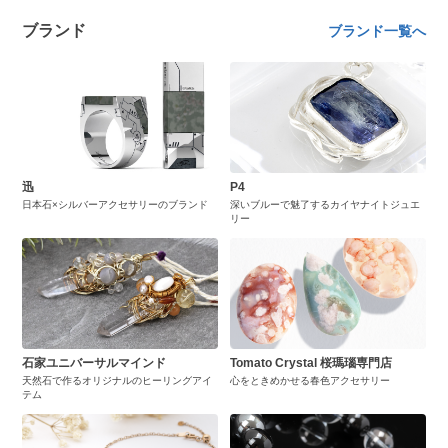
ブランド
ブランド一覧へ
迅
P4
日本石×シルバーアクセサリーのブランド
深いブルーで魅了するカイヤナイトジュエ
リー
石家ユニバーサルマインド
Tomato Crystal 桜瑪瑙専門店
天然石で作るオリジナルのヒーリングアイ
心をときめかせる春色アクセサリー
テム