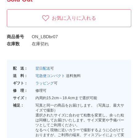
お気に入りに入れる
商品番号
ON_LBDbr07
在庫数
在庫切れ
配 送：
翌日配送
可
送 料：
宅急便コンパクト
送料無料
ギフト：
ラッピング
可
修 理：
修理可
サイズ：
内周約15.2cm～18.4cmまで選択可能
補足：
写真と同一の商品をお届けします。（写真は、最大サ
イズで撮影）
選択されたサイズに合わせて粒数を変更し、余った粒
は同梱してお届けいたします。サイズ変更や予備パー
ツとしてご利用ください。
なるべく現物に近いカラーで撮影するように心がけて
おりますが、ご利用の端末、ディスプレイによって実