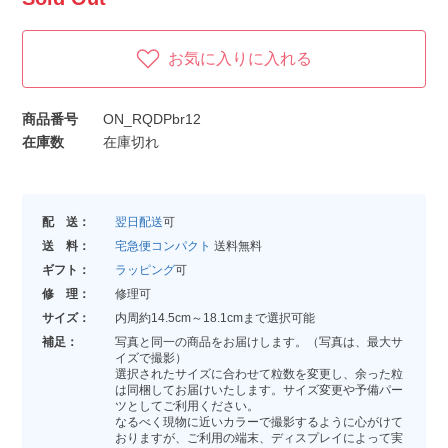
お気に入りに入れる
商品番号
ON_RQDPbr12
在庫数
在庫切れ
配 送：
翌日配送
可
送 料：
宅急便コンパクト
送料無料
ギフト：
ラッピング
可
修 理：
修理可
サイズ：
内周約14.5cm～18.1cmまで選択可能
補足：
写真と同一の商品をお届けします。（写真は、最大サ
イズで撮影）
選択されたサイズに合わせて粒数を変更し、余った粒
は同梱してお届けいたします。サイズ変更や予備パー
ツとしてご利用ください。
なるべく現物に近いカラーで撮影するように心がけて
おりますが、ご利用の端末、ディスプレイによって実