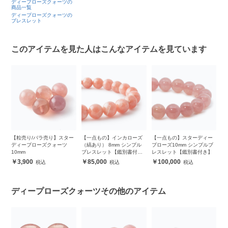
ディープローズクォーツの
商品一覧
ディープローズクォーツの
ブレスレット
このアイテムを見た人はこんなアイテムを見ています
チ
【粒売り/バラ売り】スター
【一点もの】インカローズ
【一点もの】スターディー
【
ル
ディープローズクォーツ
（縞あり） 8mm シンプル
プローズ10mm シンプルブ
ク
10mm
ブレスレット【鑑別書付
レスレット【鑑別書付き】
き】
3,900
85,000
100,000
ディープローズクォーツその他のアイテム