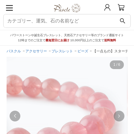
search
パワーストーンや誕生石ブレスレット、天然石アクセサリー等のブランド通販サイト
12時までのご注文で
最短翌日にお届け
10,000円以上のご注文で
送料無料
パスクル
アクセサリー
ブレスレット
ビーズ
【一点もの】スターディ
1
/
6