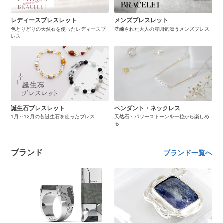
レディースブレスレット
メンズブレスレット
色とりどりの天然石を使ったレディースブ
洗練された大人の雰囲気漂うメンズブレス
レス
誕生石ブレスレット
ペンダント・ネックレス
1月～12月の各誕生石を使ったブレス
天然石・パワーストーンを一粒から楽しめ
る
ブランド
ブランド一覧へ