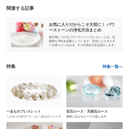
関連する記事
お気に入りだからこそ大切に！ パワ
ーストーンの浄化方法まとめ
毎日身につけるパワーストーンブレスレットは、定
期的な浄化を必要としています。安定したエネルギ
ーを保つといわれる、6つの浄化方法を紹介します。
特集
特集一覧へ
一点ものブレスレット
宝石ルース・天然石ルース
こだわりの石でつくった一点ものシリーズ
無限に広がるルースの楽しみ方