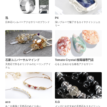
迅
P4
日本石×シルバーアクセサリーのブランド
深いブルーで魅了するカイヤナイトジュエ
リー
石家ユニバーサルマインド
Tomato Crystal 桜瑪瑙専門店
天然石で作るオリジナルのヒーリングアイ
心をときめかせる春色アクセサリー
テム
aco
X.G
あこや真珠と天然石のめぐり会い
メンズにおすすめの天然石をスタイリッシ