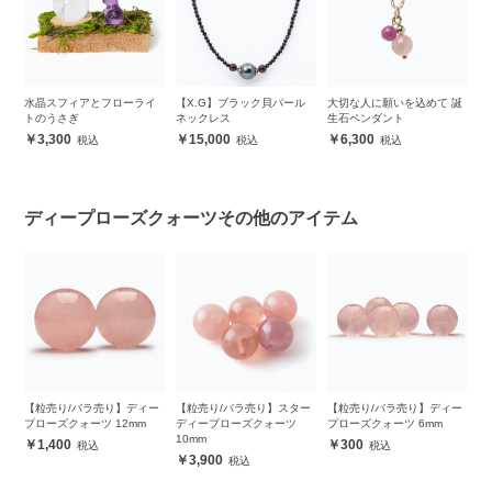
ー
水晶スフィアとフローライ
【X.G】ブラック貝パール
大切な人に願いを込めて 誕
【
ッ
トのうさぎ
ネックレス
生石ペンダント
ー
ク
3,300
15,000
6,300
ディープローズクォーツその他のアイテム
ン
【粒売り/バラ売り】ディー
【粒売り/バラ売り】スター
【粒売り/バラ売り】ディー
【
プローズクォーツ 12mm
ディープローズクォーツ
プローズクォーツ 6mm
プ
10mm
1,400
300
3,900