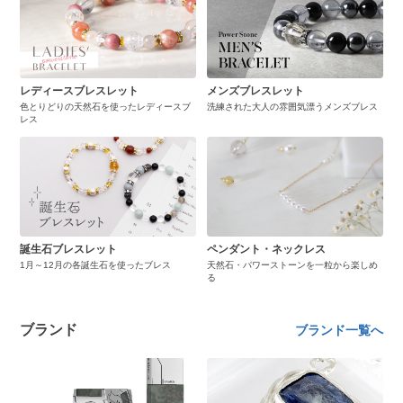
レディースブレスレット
メンズブレスレット
色とりどりの天然石を使ったレディースブ
洗練された大人の雰囲気漂うメンズブレス
レス
誕生石ブレスレット
ペンダント・ネックレス
1月～12月の各誕生石を使ったブレス
天然石・パワーストーンを一粒から楽しめ
る
ブランド
ブランド一覧へ