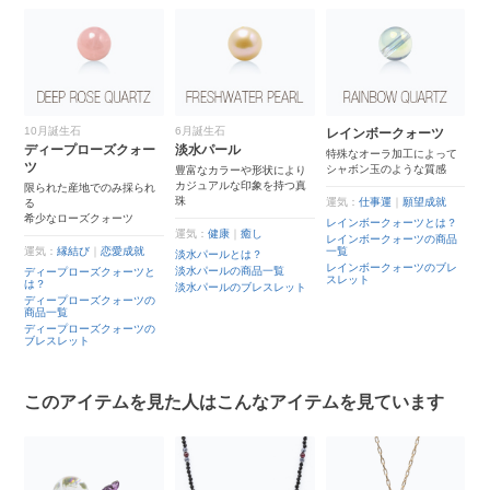
10月誕生石
6月誕生石
レインボークォーツ
ディープローズクォー
淡水パール
特殊なオーラ加工によって
ツ
シャボン玉のような質感
豊富なカラーや形状により
カジュアルな印象を持つ真
限られた産地でのみ採られ
珠
運気：
仕事運
｜
願望成就
る
希少なローズクォーツ
レインボークォーツとは？
運気：
健康
｜
癒し
レインボークォーツの商品
運気：
縁結び
｜
恋愛成就
一覧
淡水パールとは？
レインボークォーツのブレ
淡水パールの商品一覧
ディープローズクォーツと
スレット
は？
淡水パールのブレスレット
ディープローズクォーツの
商品一覧
ディープローズクォーツの
ブレスレット
このアイテムを見た人はこんなアイテムを見ています