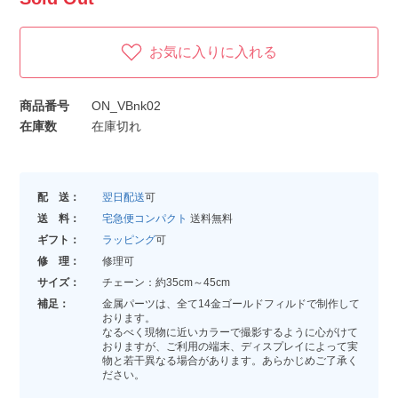
お気に入りに入れる
商品番号
ON_VBnk02
在庫数
在庫切れ
配 送：
翌日配送
可
送 料：
宅急便コンパクト
送料無料
ギフト：
ラッピング
可
修 理：
修理可
サイズ：
チェーン：約35cm～45cm
補足：
金属パーツは、全て14金ゴールドフィルドで制作して
おります。
なるべく現物に近いカラーで撮影するように心がけて
おりますが、ご利用の端末、ディスプレイによって実
物と若干異なる場合があります。あらかじめご了承く
ださい。