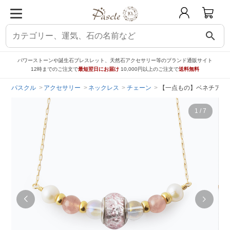
search
パワーストーンや誕生石ブレスレット、天然石アクセサリー等のブランド通販サイト
12時までのご注文で
最短翌日にお届け
10,000円以上のご注文で
送料無料
パスクル
アクセサリー
ネックレス
チェーン
【一点もの】ベネチアン
1
/
7