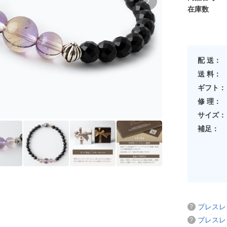
在庫数
配 送：
送 料：
ギフト：
修 理：
サイズ：
補足：
ブレスレ
ブレスレ