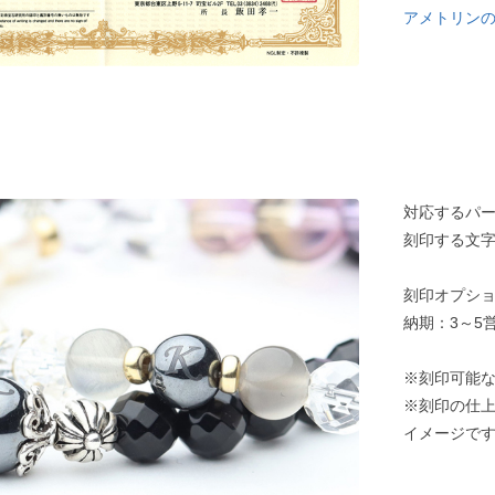
アメトリン
対応するパ
刻印する文
刻印オプショ
納期：3～5
※刻印可能
※刻印の仕
イメージで