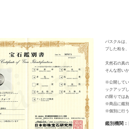
パスクルは
プした粒を
天然石の真
そんな想い
※公開して
ックアップ
の限りでは
※商品に鑑
※個別に行
鑑別機関：