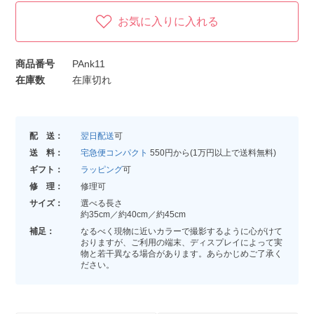
お気に入りに入れる
商品番号
PAnk11
在庫数
在庫切れ
配 送：
翌日配送
可
送 料：
宅急便コンパクト
550円から(1万円以上で送料無料)
ギフト：
ラッピング
可
修 理：
修理可
サイズ：
選べる長さ
約35cm／約40cm／約45cm
補足：
なるべく現物に近いカラーで撮影するように心がけて
おりますが、ご利用の端末、ディスプレイによって実
物と若干異なる場合があります。あらかじめご了承く
ださい。