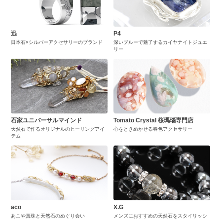
迅
P4
日本石×シルバーアクセサリーのブランド
深いブルーで魅了するカイヤナイトジュエ
リー
石家ユニバーサルマインド
Tomato Crystal 桜瑪瑙専門店
天然石で作るオリジナルのヒーリングアイ
心をときめかせる春色アクセサリー
テム
aco
X.G
あこや真珠と天然石のめぐり会い
メンズにおすすめの天然石をスタイリッシ