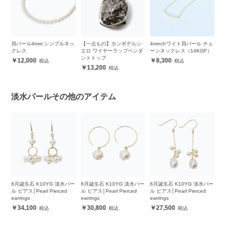
ネッ
貝パール4mm シンプルネッ
【一点もの】カンポデルシ
4mmホワイト貝パール チェ
タ
クレス
エロ ワイヤーラップペンダ
ーンネックレス（14KGF）
ン
ントトップ
12,000
8,300
13,200
淡水パールその他のアイテム
パー
6月誕生石 K10YG 淡水パー
6月誕生石 K10YG 淡水パー
6月誕生石 K10YG 淡水パー
6
ル ピアス│Pearl Pierced
ル ピアス│Pearl Pierced
ル ピアス│Pearl Pierced
パ
earrings
earrings
earrings
Pe
34,100
30,800
27,500