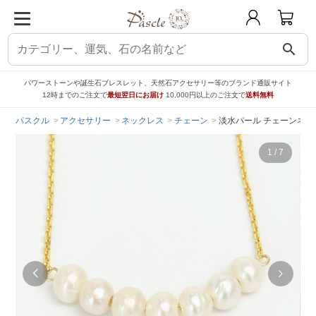
search
パワーストーンや誕生石ブレスレット、天然石アクセサリー等のブランド通販サイト
12時までのご注文で
最短翌日にお届け
10,000円以上のご注文で
送料無料
パスクル
アクセサリー
ネックレス
チェーン
淡水パール チェーンネック
1
/
7