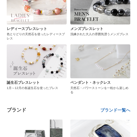
レディースブレスレット
メンズブレスレット
色とりどりの天然石を使ったレディースブ
洗練された大人の雰囲気漂うメンズブレス
レス
誕生石ブレスレット
ペンダント・ネックレス
1月～12月の各誕生石を使ったブレス
天然石・パワーストーンを一粒から楽しめ
る
ブランド
ブランド一覧へ