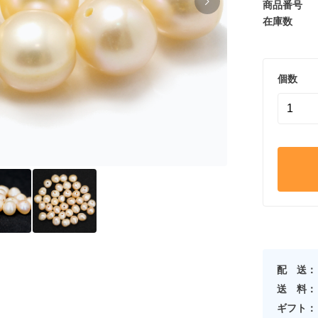
商品番号
在庫数
個数
配 送：
送 料：
ギフト：