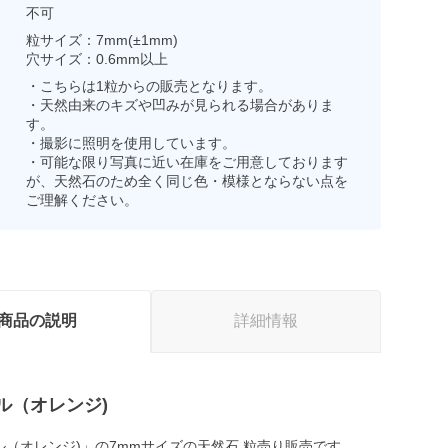
不可
粒サイズ：7mm(±1mm)
穴サイズ：0.6mm以上
・こちらは1粒からの販売となります。
・天然由来のキズや凹みが見られる場合がありま
す。
・撮影に照明を使用しています。
・可能な限り写真に近い在庫をご用意しております
が、天然石のため全く同じ色・模様とならない点を
ご理解ください。
商品の説明
詳細情報
ル（オレンジ)
ル（オレンジ)」の7mmサイズの天然石 粒売り販売です。