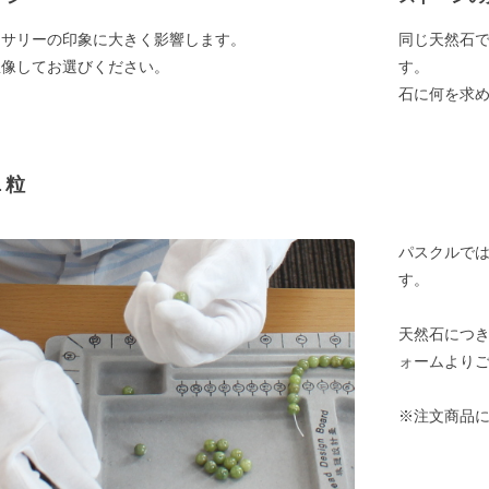
セサリーの印象に大きく影響します。
同じ天然石
想像してお選びください。
す。
石に何を求
１粒
パスクルでは
す。
天然石につ
ォームより
※注文商品