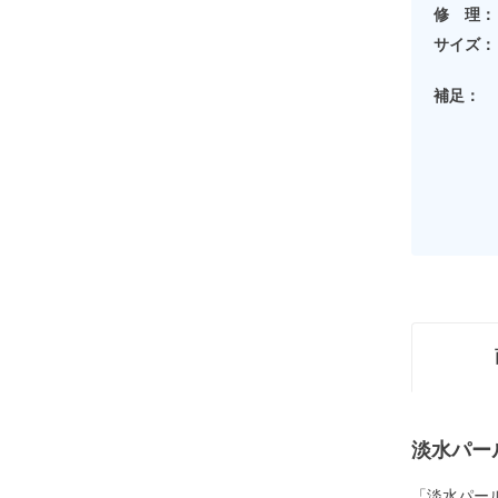
修 理：
サイズ：
補足：
淡水パー
「淡水パー