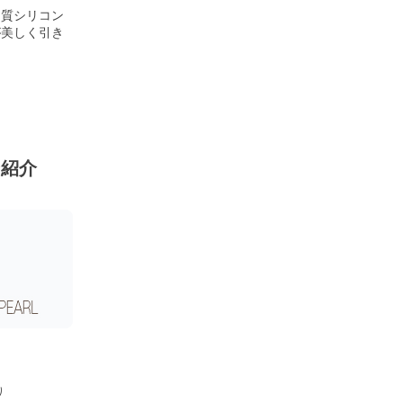
品質シリコン
が美しく引き
ン紹介
り