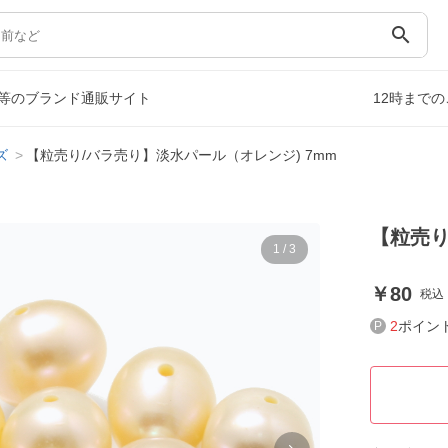
search
等のブランド通販サイト
12時まで
ズ
【粒売り/バラ売り】淡水パール（オレンジ) 7mm
【粒売り
1
/
3
80
税込
2
ポイン