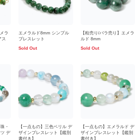
エメラ
エメラルド8mm シンプル
【粒売り/バラ売り】エメラ
アス
ブレスレット
ルド 8mm
Sold Out
Sold Out
天珠・
【一点もの】三色ベリル デ
【一点もの】エメラルド デ
ツ デ
ザインブレスレット【鑑別
ザインブレスレット【鑑別
書付き】
書付き】