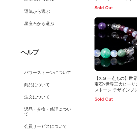
Sold Out
運気から選ぶ
星座石から選ぶ
ヘルプ
パワーストーンについて
【X.G 一点もの】世
宝石×世界三大ヒーリ
商品について
ストーン デザインブ
ット【鑑別書付き】
注文について
Sold Out
返品・交換・修理につい
て
会員サービスについて