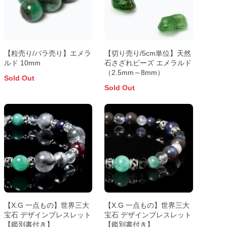
【粒売り/バラ売り】エメラ
【切り売り/5cm単位】天然
ルド 10mm
石さざれビーズ エメラルド
（2.5mm～8mm）
Sold Out
Sold Out
【X.G 一点もの】世界三大
【X.G 一点もの】世界三大
宝石 デザインブレスレット
宝石 デザインブレスレット
【鑑別書付き】
【鑑別書付き】