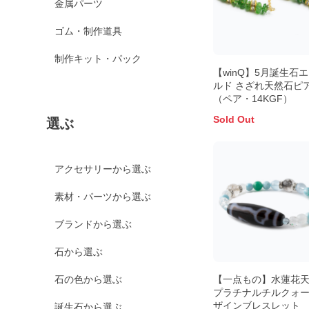
金属パーツ
ゴム・制作道具
制作キット・パック
【winQ】5月誕生石
ルド さざれ天然石ピ
（ペア・14KGF）
Sold Out
選ぶ
アクセサリーから選ぶ
素材・パーツから選ぶ
ブランドから選ぶ
石から選ぶ
【一点もの】水蓮花
石の色から選ぶ
プラチナルチルクォー
ザインブレスレット
誕生石から選ぶ