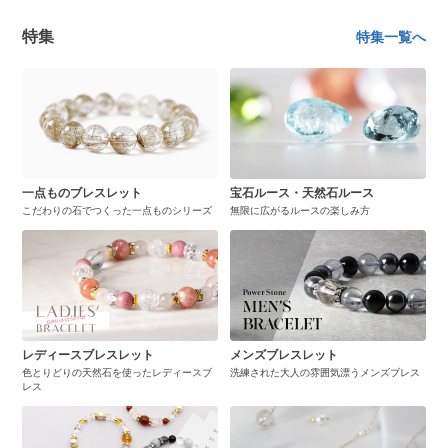
特集
特集一覧へ
一点ものブレスレット
宝石ルース・天然石ルース
こだわりの石でつくった一点ものシリーズ
無限に広がるルースの楽しみ方
レディースブレスレット
メンズブレスレット
色とりどりの天然石を使ったレディースブ
洗練された大人の雰囲気漂うメンズブレス
レス