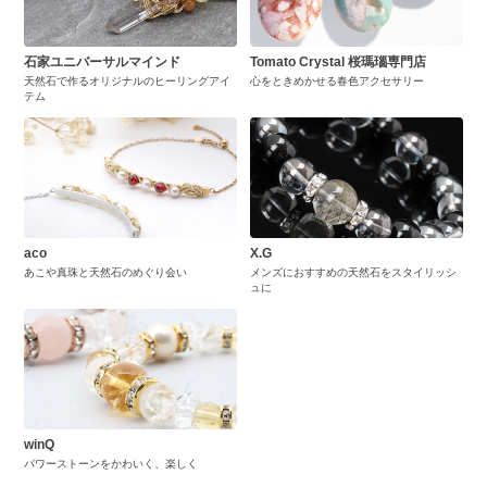
石家ユニバーサルマインド
Tomato Crystal 桜瑪瑙専門店
天然石で作るオリジナルのヒーリングアイ
心をときめかせる春色アクセサリー
テム
aco
X.G
あこや真珠と天然石のめぐり会い
メンズにおすすめの天然石をスタイリッシ
ュに
winQ
パワーストーンをかわいく、楽しく