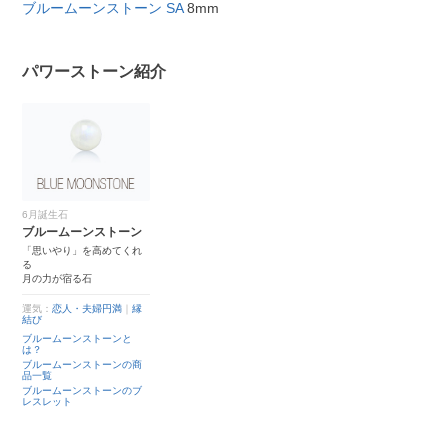
ブルームーンストーン SA
8mm
パワーストーン紹介
6月誕生石
ブルームーンストーン
「思いやり」を高めてくれ
る
月の力が宿る石
運気：
恋人・夫婦円満
｜
縁
結び
ブルームーンストーンと
は？
ブルームーンストーンの商
品一覧
ブルームーンストーンのブ
レスレット