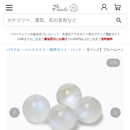
search
パワーストーンや誕生石ブレスレット、天然石アクセサリー等のブランド通販サイト
12時までのご注文で
最短翌日にお届け
10,000円以上のご注文で
送料無料
パスクル
ハンドメイド
制作キット・パック
【パック】ブルームーンスト
1
/
1