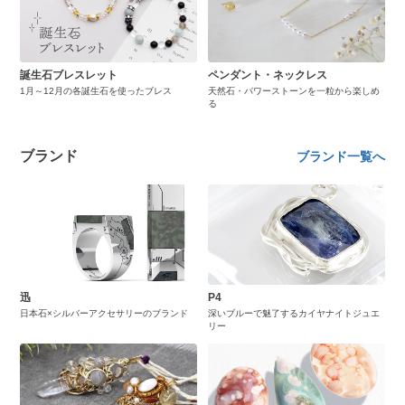
誕生石ブレスレット
ペンダント・ネックレス
1月～12月の各誕生石を使ったブレス
天然石・パワーストーンを一粒から楽しめ
る
ブランド
ブランド一覧へ
迅
P4
日本石×シルバーアクセサリーのブランド
深いブルーで魅了するカイヤナイトジュエ
リー