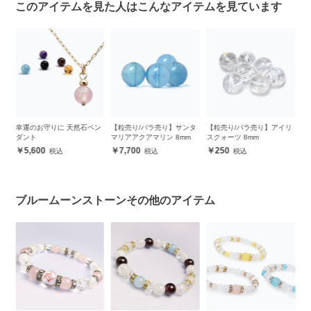
このアイテムを見た人はこんなアイテムを見ています
ン
【粒売り/バラ売り】サンタ
【粒売り/バラ売り】アイリ
【粒売り/バラ売り】ブルー
【
マリアアクアマリン 8mm
スクォーツ 8mm
ムーンストーン 6mm
ン
ス
7,700
250
1,100
ブルームーンストーンその他のアイテム