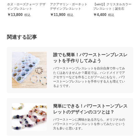
ザ
アクアマリン・ガーネット
【winQ】クリスタルカラー
大切な人に願いを込めて 誕
【
デザインブレスレット
ブレスレット｜誕生石
生石ペンダント
珠
（
11,900
4,400
6,300
関連する記事
誰でも簡単！パワーストーンブレスレ
ットを手作りしてみよう
パワーストーンブレスレットを自分自身で作ってみ
たくはありませんか？最近では、ハンドメイドでア
クセサリーなどを作ることがブームにもなり、パワ
ーストーンブレスレットを手作りする人も増えてい
るようです。
簡単にできる！パワーストーンブレス
レットのデザインのコツとは？
パワーストーンに興味がある方なら、オリジナルの
パワーストーンブレスレットを作ってみたいという
方も多いと思います。