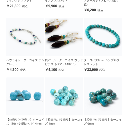
ザインブレスレット
インブレスレット
スターカットスピネル(全５
色)
21,300
9,900
6,200
ハウライト・ターコイズ アン
貝パール・ターコイズ ウッド
ターコイズ6mm シンプルブ
クレット
ピアス（ペア・14KGF）
レスレット
4,700
4,100
33,900
【粒売り/バラ売り】ターコイ
【粒売り/バラ売り】ターコイ
【粒売り/バラ売り】ターコイ
ズ（練)（64面カット) 4mm
ズ 4mm
ズ 6mm