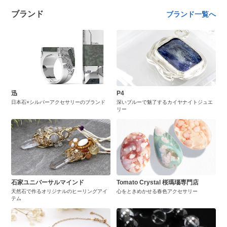
ブランド
ブランド一覧へ
迅
P4
日本石×シルバーアクセサリーのブランド
深いブルーで魅了するカイヤナイトジュエ
リー
石家ユニバーサルマインド
Tomato Crystal 桜瑪瑙専門店
天然石で作るオリジナルのヒーリングアイ
心をときめかせる春色アクセサリー
テム