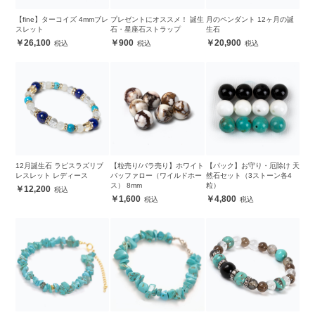
【fine】ターコイズ 4mmブレ
プレゼントにオススメ！ 誕生
月のペンダント 12ヶ月の誕
スレット
石・星座石ストラップ
生石
26,100
900
20,900
12月誕生石 ラピスラズリブ
【粒売り/バラ売り】ホワイト
【パック】お守り・厄除け 天
レスレット レディース
バッファロー（ワイルドホー
然石セット（3ストーン各4
ス） 8mm
粒）
12,200
1,600
4,800