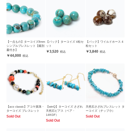
【一点もの】ターコイズ8mm
【パック】ターコイズ 4粒セ
【パック】ワイルドホース 4
シンプルブレスレット【鑑別
ット
粒セット
書付き】
3,520
3,840
44,000
【aco classic】アコヤ真珠・
【winQ】ターコイズ さざれ
天然石さざれブレスレット タ
ターコイズ ブレスレット
天然石ピアス（ペア・
ーコイズ（チップ小）
14KGF）
Sold Out
Sold Out
Sold Out