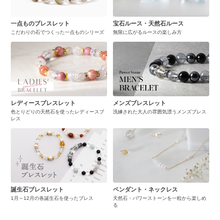
一点ものブレスレット
宝石ルース・天然石ルース
こだわりの石でつくった一点ものシリーズ
無限に広がるルースの楽しみ方
レディースブレスレット
メンズブレスレット
色とりどりの天然石を使ったレディースブ
洗練された大人の雰囲気漂うメンズブレス
レス
誕生石ブレスレット
ペンダント・ネックレス
1月～12月の各誕生石を使ったブレス
天然石・パワーストーンを一粒から楽しめ
る