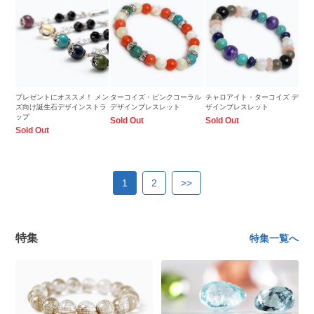
プレゼントにオススメ！ メン
ターコイズ・ピンクコーラル
チャロアイト・ターコイズ デ
ズ向け誕生石デザインストラ
デザインブレスレット
ザインブレスレット
ップ
Sold Out
Sold Out
Sold Out
1
2
>>
特集
特集一覧へ