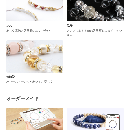
aco
X.G
あこや真珠と天然石のめぐり会い
メンズにおすすめの天然石をスタイリッシ
ュに
winQ
パワーストーンをかわいく、楽しく
オーダーメイド