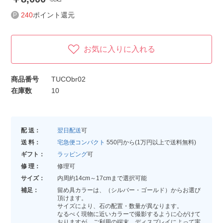
240
ポイント還元
お気に入りに入れる
商品番号
TUCObr02
在庫数
10
配 送：
翌日配送
可
送 料：
宅急便コンパクト
550円から(1万円以上で送料無料)
ギフト：
ラッピング
可
修 理：
修理可
サイズ：
内周約14cm～17cmまで選択可能
補足：
留め具カラーは、（シルバー・ゴールド）からお選び
頂けます。
サイズにより、石の配置・数量が異なります。
なるべく現物に近いカラーで撮影するように心がけて
おりますが、ご利用の端末、ディスプレイによって実