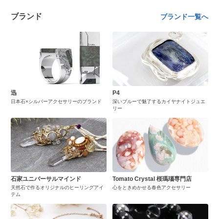
ブランド
ブランド一覧へ
迅
P4
日本石×シルバーアクセサリーのブランド
深いブルーで魅了するカイヤナイトジュエ
リー
石家ユニバーサルマインド
Tomato Crystal 桜瑪瑙専門店
天然石で作るオリジナルのヒーリングアイ
心をときめかせる春色アクセサリー
テム