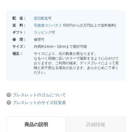
配 送：
翌日配送
可
送 料：
宅急便コンパクト
550円から(1万円以上で送料無料)
ギフト：
ラッピング
可
修 理：
修理可
サイズ：
内周約14cm～18cmまで選択可能
補足：
サイズにより、石の数量が異なります。
なるべく現物に近いカラーで撮影するように心がけて
おりますが、ご利用の端末、ディスプレイによって実
物と若干異なる場合があります。あらかじめご了承く
ださい。
ブレスレットのゴムについて
ブレスレットのサイズ目安表
商品の説明
詳細情報