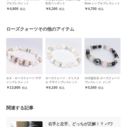
レスレット
生石ペンダント
8mm シンプルブレスレット
プルブレスレ
00
6,300
4,700
24,300
ローズクォーツその他のアイテム
ホヌ・ローズクォーツ デザ
ローズクォーツ・クリスタ
10月誕生石 ローズクォーツ
【win
インブレスレット
ル デザインブレスレット
ブレスレット メンズ
ブレスレ
13,800
6,100
5,500
4,400
関連する記事
右手と左手、どっちが正解！？ パワ