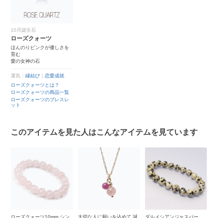
10月誕生石
ローズクォーツ
ほんのりピンクが優しさを
育む
愛の女神の石
運気：
縁結び
｜
恋愛成就
ローズクォーツとは？
ローズクォーツの商品一覧
ローズクォーツのブレスレ
ット
このアイテムを見た人はこんなアイテムを見ています
クォーツ10mm シン
大切な人に願いを込めて 誕
ダルメシアンジャスパー
ピンクオパール