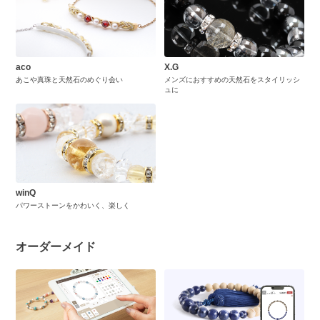
aco
X.G
あこや真珠と天然石のめぐり会い
メンズにおすすめの天然石をスタイリッシ
ュに
winQ
パワーストーンをかわいく、楽しく
オーダーメイド