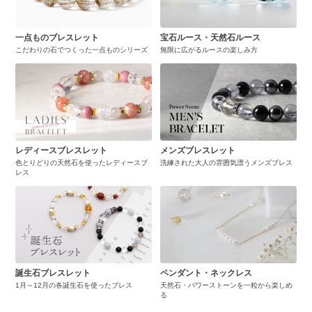
一点ものブレスレット
宝石ルース・天然石ルース
こだわりの石でつくった一点ものシリーズ
無限に広がるルースの楽しみ方
レディースブレスレット
メンズブレスレット
色とりどりの天然石を使ったレディースブ
洗練された大人の雰囲気漂うメンズブレス
レス
誕生石ブレスレット
ペンダント・ネックレス
1月～12月の各誕生石を使ったブレス
天然石・パワーストーンを一粒から楽しめ
る