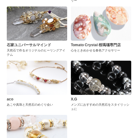
リー
石家ユニバーサルマインド
Tomato Crystal 桜瑪瑙専門店
天然石で作るオリジナルのヒーリングアイ
心をときめかせる春色アクセサリー
テム
aco
X.G
あこや真珠と天然石のめぐり会い
メンズにおすすめの天然石をスタイリッシ
ュに