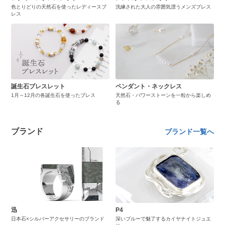
色とりどりの天然石を使ったレディースブ
洗練された大人の雰囲気漂うメンズブレス
レス
誕生石ブレスレット
ペンダント・ネックレス
1月～12月の各誕生石を使ったブレス
天然石・パワーストーンを一粒から楽しめ
る
ブランド
ブランド一覧へ
迅
P4
日本石×シルバーアクセサリーのブランド
深いブルーで魅了するカイヤナイトジュエ