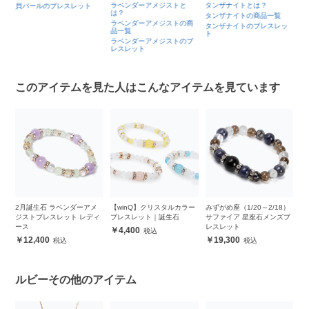
ラベンダーアメジストと
タンザナイトとは？
貝パールのブレスレット
は？
タンザナイトの商品一覧
ラベンダーアメジストの商
タンザナイトのブレスレッ
品一覧
ト
ラベンダーアメジストのブ
レスレット
このアイテムを見た人はこんなアイテムを見ています
レ
2月誕生石 ラベンダーアメ
【winQ】クリスタルカラー
みずがめ座（1/20～2/18）
2
ジストブレスレット レディ
ブレスレット｜誕生石
サファイア 星座石メンズブ
ス
ース
レスレット
4,400
12,400
19,300
ルビーその他のアイテム