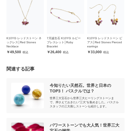
ー
K10YG レッドストーン ネ
7月誕生石 K10YG ルビー
K10YG レッドストーン ピ
K
ックレス│Red Stones
ブレスレット│Ruby
アス│Red Stones Pierced
レ
Necklace
Bracelet
earrings
Br
49,500
26,400
33,000
関連する記事
今知りたい天然石。世界と日本の
TOP3！ パスクルでは？
世界三大宝石から世界三大ヒーリングストーンま
で、押さえておきたい“三大”を集めました。パスクル
スタッフの三大推しストーンも紹介します。
パワーストーンでも大人気！世界三大
宝石の雑学