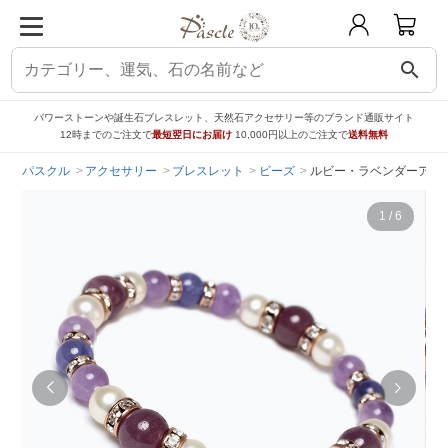
search
パワーストーンや誕生石ブレスレット、天然石アクセサリー等のブランド通販サイト
12時までのご注文で
最短翌日にお届け
10,000円以上のご注文で
送料無料
パスクル
アクセサリー
ブレスレット
ビーズ
ルビー・ラベンダーアメ
1
/
6