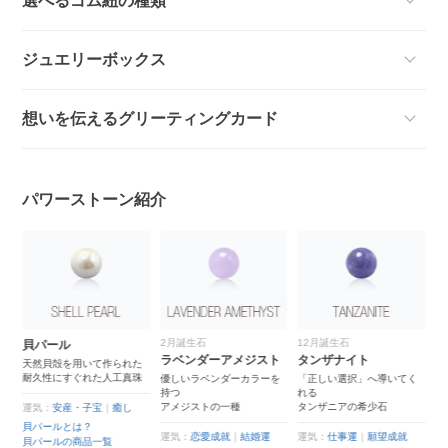
選べるゴム紐の種類
ジュエリーボックス
想いを伝えるグリーティングカード
パワーストーン紹介
2月誕生石
12月誕生石
貝パール
ラベンダーアメジスト
タンザナイト
天然貝殻を用いて作られた
耐久性にすぐれた人工真珠
優しいラベンダーカラーを
「正しい選択」へ導いてく
持つ
れる
アメジストの一種
タンザニアの希少石
運気：
安産・子宝
｜
癒し
就
貝パールとは？
運気：
恋愛成就
｜
結婚運
運気：
仕事運
｜
願望成就
貝パールの商品一覧