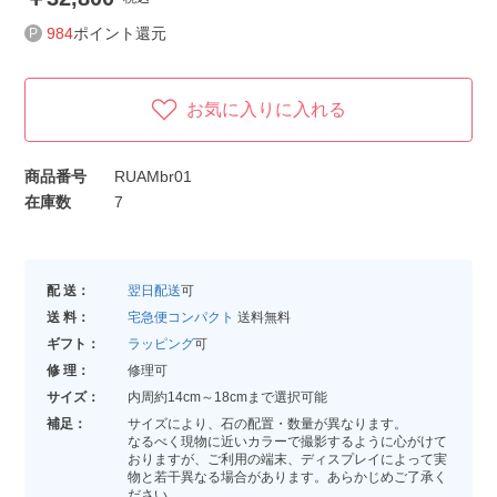
984
ポイント還元
お気に入りに入れる
商品番号
RUAMbr01
在庫数
7
配 送：
翌日配送
可
送 料：
宅急便コンパクト
送料無料
ギフト：
ラッピング
可
修 理：
修理可
サイズ：
内周約14cm～18cmまで選択可能
補足：
サイズにより、石の配置・数量が異なります。
なるべく現物に近いカラーで撮影するように心がけて
おりますが、ご利用の端末、ディスプレイによって実
物と若干異なる場合があります。あらかじめご了承く
ださい。