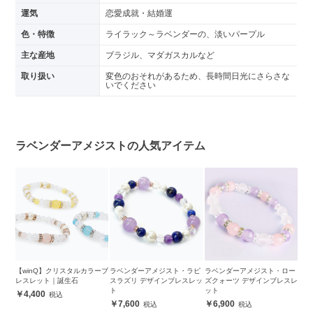
運気
恋愛成就・結婚運
色・特徴
ライラック～ラベンダーの、淡いパープル
主な産地
ブラジル、マダガスカルなど
取り扱い
変色のおそれがあるため、長時間日光にさらさな
いでください
ラベンダーアメジストの人気アイテム
【winQ】クリスタルカラーブ
ラベンダーアメジスト・ラピ
ラベンダーアメジスト・ロー
レスレット｜誕生石
スラズリ デザインブレスレッ
ズクォーツ デザインブレスレ
ト
ット
4,400
7,600
6,900