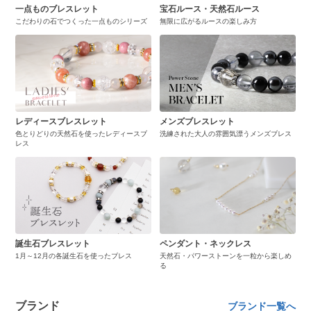
一点ものブレスレット
宝石ルース・天然石ルース
こだわりの石でつくった一点ものシリーズ
無限に広がるルースの楽しみ方
レディースブレスレット
メンズブレスレット
色とりどりの天然石を使ったレディースブ
洗練された大人の雰囲気漂うメンズブレス
レス
誕生石ブレスレット
ペンダント・ネックレス
1月～12月の各誕生石を使ったブレス
天然石・パワーストーンを一粒から楽しめ
る
ブランド
ブランド一覧へ