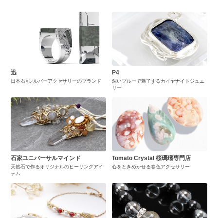
迅
P4
日本石×シルバーアクセサリーのブランド
深いブルーで魅了するカイヤナイトジュエ
リー
石家ユニバーサルマインド
Tomato Crystal 桜瑪瑙専門店
天然石で作るオリジナルのヒーリングアイ
心をときめかせる春色アクセサリー
テム