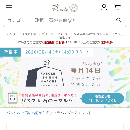
search
ラベンダーアメジストのトップページ｜パワーストーンや誕生石のブレスレット・アクセサリ
ー通販サイト
12時までのご注文で
最短翌日にお届け
10,000円以上のご注文で
送料無料
パスクル
石の名前から選ぶ
ラベンダーアメジスト