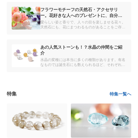
フラワーモチーフの天然石・アクセサリ
ー。花好きな人へのプレゼントに、自分へ
のご褒美に
愛らしい姿と香りで、人々の目を楽しませる花々。
天然石にも、花にまつわるものがあることをご存じ
ですか？ 花の名がつけられた天然石・アクセサリ
ーを紹介します。
あの人気ストーンも！？水晶の仲間をご紹
介
水晶の変種には本当に多くの種類があります。有名
なものでは誕生石にも数えられるほど、それぞれが
一種の宝石（天然石）として人気があります。
特集
特集一覧へ