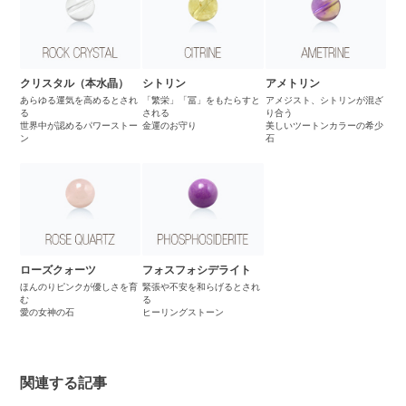
クリスタル（本水晶）
シトリン
アメトリン
あらゆる運気を高めるとされ
「繁栄」「冨」をもたらすと
アメジスト、シトリンが混ざ
る
される
り合う
世界中が認めるパワーストー
金運のお守り
美しいツートンカラーの希少
ン
石
ローズクォーツ
フォスフォシデライト
ほんのりピンクが優しさを育
緊張や不安を和らげるとされ
む
る
愛の女神の石
ヒーリングストーン
関連する記事