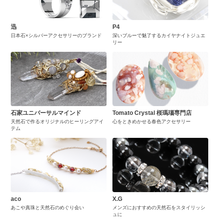
迅
P4
日本石×シルバーアクセサリーのブランド
深いブルーで魅了するカイヤナイトジュエ
リー
石家ユニバーサルマインド
Tomato Crystal 桜瑪瑙専門店
天然石で作るオリジナルのヒーリングアイ
心をときめかせる春色アクセサリー
テム
aco
X.G
あこや真珠と天然石のめぐり会い
メンズにおすすめの天然石をスタイリッシ
ュに