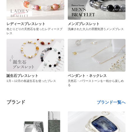
レディースブレスレット
メンズブレスレット
色とりどりの天然石を使ったレディースブ
洗練された大人の雰囲気漂うメンズブレス
レス
誕生石ブレスレット
ペンダント・ネックレス
1月～12月の各誕生石を使ったブレス
天然石・パワーストーンを一粒から楽しめ
る
ブランド
ブランド一覧へ