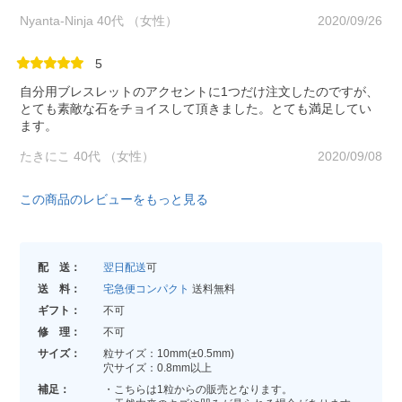
Nyanta-Ninja 40代 （女性）
2020/09/26
5
自分用ブレスレットのアクセントに1つだけ注文したのですが、
とても素敵な石をチョイスして頂きました。とても満足してい
ます。
たきにこ 40代 （女性）
2020/09/08
この商品のレビューをもっと見る
配 送：
翌日配送
可
送 料：
宅急便コンパクト
送料無料
ギフト：
不可
修 理：
不可
サイズ：
粒サイズ：10mm(±0.5mm)
穴サイズ：0.8mm以上
補足：
・こちらは1粒からの販売となります。