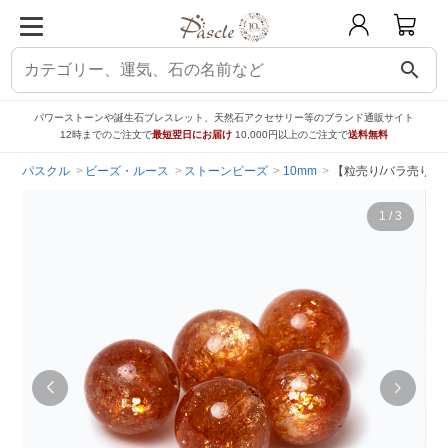
search
パワーストーンや誕生石ブレスレット、天然石アクセサリー等のブランド通販サイト
12時までのご注文で
最短翌日にお届け
10,000円以上のご注文で
送料無料
パスクル
ビーズ・ルース
ストーンビーズ
10mm
【粒売り/バラ売り】サ
1
/
3