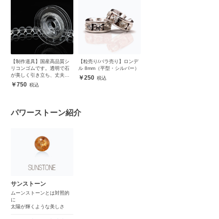
【制作道具】国産高品質シ
【粒売り/バラ売り】ロンデ
リコンゴムです。透明で石
ル 8mm（平型・シルバー）
が美しく引き立ち、丈夫で
250
安心
750
パワーストーン紹介
サンストーン
ムーンストーンとは対照的
に
太陽が輝くような美しさ