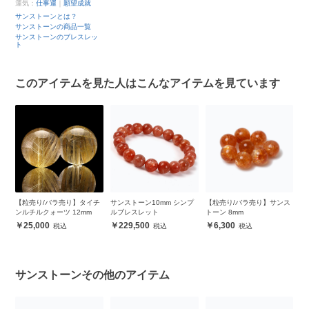
運気：
仕事運
｜
願望成就
サンストーンとは？
サンストーンの商品一覧
サンストーンのブレスレッ
ト
このアイテムを見た人はこんなアイテムを見ています
ス
【粒売り/バラ売り】タイチ
サンストーン10mm シンプ
【粒売り/バラ売り】サンス
【
ンルチルクォーツ 12mm
ルブレスレット
トーン 8mm
ク
8
25,000
229,500
6,300
サンストーンその他のアイテム