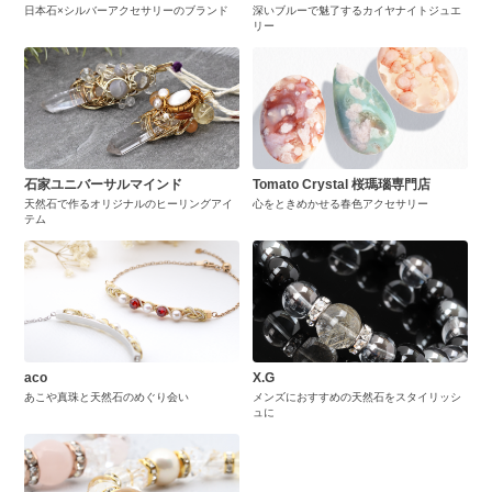
日本石×シルバーアクセサリーのブランド
深いブルーで魅了するカイヤナイトジュエ
リー
石家ユニバーサルマインド
Tomato Crystal 桜瑪瑙専門店
天然石で作るオリジナルのヒーリングアイ
心をときめかせる春色アクセサリー
テム
aco
X.G
あこや真珠と天然石のめぐり会い
メンズにおすすめの天然石をスタイリッシ
ュに