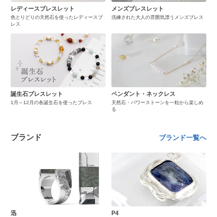
レディースブレスレット
メンズブレスレット
色とりどりの天然石を使ったレディースブ
洗練された大人の雰囲気漂うメンズブレス
レス
誕生石ブレスレット
ペンダント・ネックレス
1月～12月の各誕生石を使ったブレス
天然石・パワーストーンを一粒から楽しめ
る
ブランド
ブランド一覧へ
迅
P4