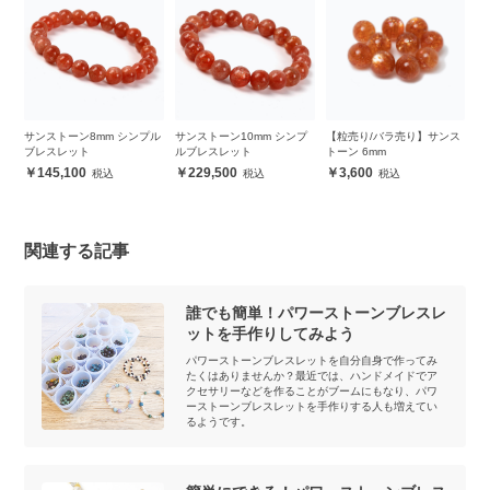
ト
サンストーン8mm シンプル
サンストーン10mm シンプ
【粒売り/バラ売り】サンス
【
ト
ブレスレット
ルブレスレット
トーン 6mm
ト
145,100
229,500
3,600
関連する記事
誰でも簡単！パワーストーンブレスレ
ットを手作りしてみよう
パワーストーンブレスレットを自分自身で作ってみ
たくはありませんか？最近では、ハンドメイドでア
クセサリーなどを作ることがブームにもなり、パワ
ーストーンブレスレットを手作りする人も増えてい
るようです。