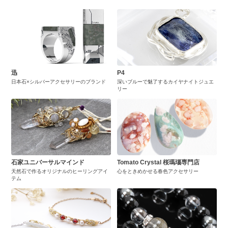
迅
P4
日本石×シルバーアクセサリーのブランド
深いブルーで魅了するカイヤナイトジュエ
リー
石家ユニバーサルマインド
Tomato Crystal 桜瑪瑙専門店
天然石で作るオリジナルのヒーリングアイ
心をときめかせる春色アクセサリー
テム