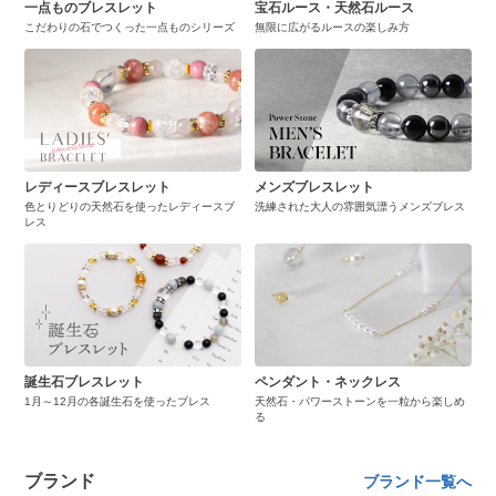
一点ものブレスレット
宝石ルース・天然石ルース
こだわりの石でつくった一点ものシリーズ
無限に広がるルースの楽しみ方
レディースブレスレット
メンズブレスレット
色とりどりの天然石を使ったレディースブ
洗練された大人の雰囲気漂うメンズブレス
レス
誕生石ブレスレット
ペンダント・ネックレス
1月～12月の各誕生石を使ったブレス
天然石・パワーストーンを一粒から楽しめ
る
ブランド
ブランド一覧へ