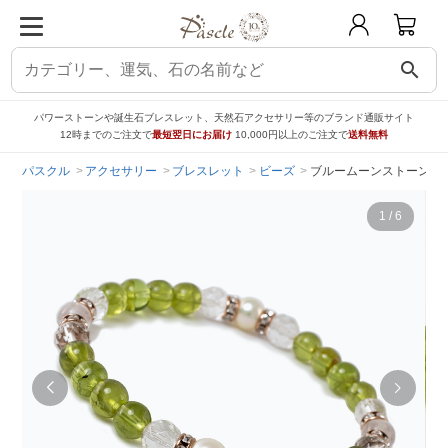
search
パワーストーンや誕生石ブレスレット、天然石アクセサリー等のブランド通販サイト
12時までのご注文で
最短翌日にお届け
10,000円以上のご注文で
送料無料
パスクル
アクセサリー
ブレスレット
ビーズ
ブルームーンストーン・
1
/
6