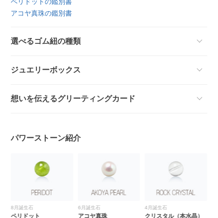
ペリドットの鑑別書
アコヤ真珠の鑑別書
選べるゴム紐の種類
ジュエリーボックス
想いを伝えるグリーティングカード
パワーストーン紹介
8月誕生石
6月誕生石
4月誕生石
ン
ペリドット
アコヤ真珠
クリスタル（本水晶）