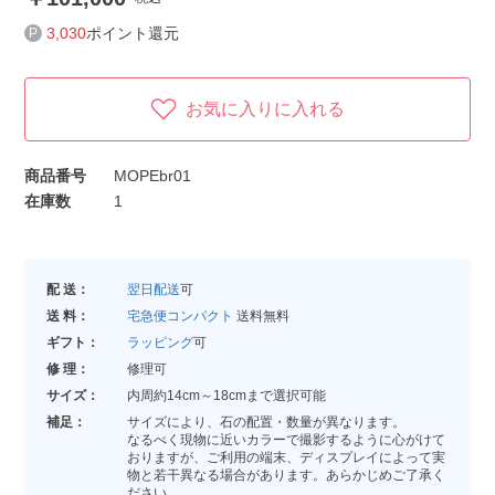
3,030
ポイント還元
お気に入りに入れる
商品番号
MOPEbr01
在庫数
1
配 送：
翌日配送
可
送 料：
宅急便コンパクト
送料無料
ギフト：
ラッピング
可
修 理：
修理可
サイズ：
内周約14cm～18cmまで選択可能
補足：
サイズにより、石の配置・数量が異なります。
なるべく現物に近いカラーで撮影するように心がけて
おりますが、ご利用の端末、ディスプレイによって実
物と若干異なる場合があります。あらかじめご了承く
ださい。