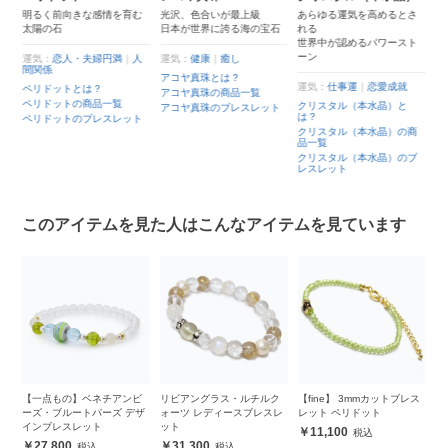
れ
明るく前向きな感情を育む
光沢、色合いが最上級
あらゆる運気を高めるとさ
太陽の石
日本が世界に誇る海の宝石
れる
世界中が認めるパワースト
ーン
運気：
恋人・夫婦円満
｜
人
運気：
健康
｜
癒し
間関係
縁
アコヤ真珠とは？
運気：
仕事運
｜
恋愛成就
ペリドットとは？
アコヤ真珠の商品一覧
ペリドットの商品一覧
クリスタル（本水晶）と
アコヤ真珠のブレスレット
は？
ペリドットのブレスレット
商
クリスタル（本水晶）の商
品一覧
ブ
クリスタル（本水晶）のブ
レスレット
このアイテムを見た人はこんなアイテムを見ています
ネ
【一点もの】ベネチアンビ
リビアングラス・ルチルク
【fine】 3mmカットブレス
4
ーズ・ブルートパーズ デザ
ォーツ レディースブレスレ
レット ペリドット
レ
インブレスレット
ット
11,100
27,800
31,300