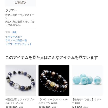
ラリマー
世界三大ヒーリングストー
ン
美しい海の模様を持つ「カ
リブ海の宝石」
運気：
癒し
ラリマーとは？
ラリマーの商品一覧
ラリマーのブレスレット
このアイテムを見た人はこんなアイテムを見ています
ォ
9月誕生石 サファイアブレ
【X.G】オーラブレス ルチ
【粒売り/バラ売り】ラリマ
プ
イ
スレット メンズ
ルクォーツ12mm
ー 6mm
生
18,800
10,800
1,900