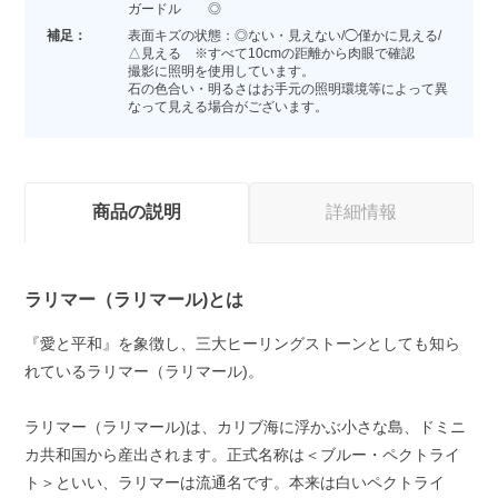
ガードル ◎
補足：
表面キズの状態：◎ない・見えない/◯僅かに見える/
△見える ※すべて10cmの距離から肉眼で確認
撮影に照明を使用しています。
石の色合い・明るさはお手元の照明環境等によって異
なって見える場合がございます。
商品の説明
詳細情報
ラリマー（ラリマール)とは
『愛と平和』を象徴し、三大ヒーリングストーンとしても知ら
れているラリマー（ラリマール)。
ラリマー（ラリマール)は、カリブ海に浮かぶ小さな島、ドミニ
カ共和国から産出されます。正式名称は＜ブルー・ペクトライ
ト＞といい、ラリマーは流通名です。本来は白いペクトライ