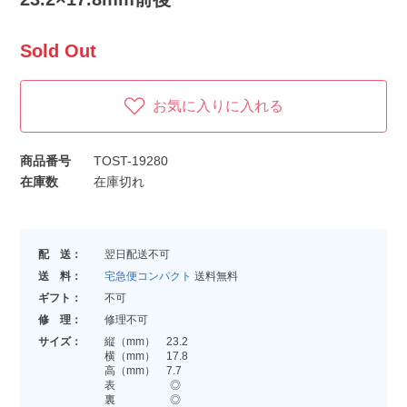
Sold Out
お気に入りに入れる
商品番号
TOST-19280
在庫数
在庫切れ
配 送：
翌日配送不可
送 料：
宅急便コンパクト
送料無料
ギフト：
不可
修 理：
修理不可
サイズ：
縦（mm） 23.2
横（mm） 17.8
高（mm） 7.7
表 ◎
裏 ◎