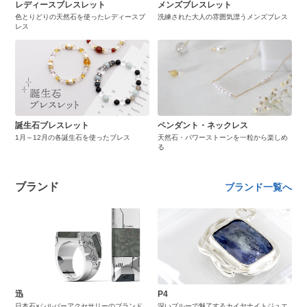
レディースブレスレット
メンズブレスレット
色とりどりの天然石を使ったレディースブ
洗練された大人の雰囲気漂うメンズブレス
レス
誕生石ブレスレット
ペンダント・ネックレス
1月～12月の各誕生石を使ったブレス
天然石・パワーストーンを一粒から楽しめ
る
ブランド
ブランド一覧へ
迅
P4
日本石×シルバーアクセサリーのブランド
深いブルーで魅了するカイヤナイトジュエ