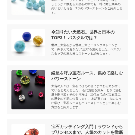
しょうか？数ある天然石の中でも、特に癒し効果の
高いといわれる、3つのパワーストーンをご紹介しま
す。
今知りたい天然石。世界と日本の
TOP3！ パスクルでは？
世界三大宝石から世界三大ヒーリングストーンま
で、押さえておきたい“三大”を集めました。パスクル
スタッフの三大推しストーンも紹介します。
縁起を呼ぶ宝石ルース。集めて楽しむ
パワーストーン
大昔の人々は、宝石にはその色にまつわる力が宿っ
ていると考えました。 石に意匠を刻み、ときに望む
形を削り出すそのやり方は、現代まで続く宝石加工
の歴史の初期に位置します。 本記事では、古の人々
に学び、宝石ルースをパワーストーンとして楽しむ
方法をご紹介します。
宝石カッティング入門｜ラウンドから
プリンセスまで。人気のカットを徹底