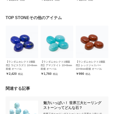
TOP STONEその他のアイテム
販
【ランダムセレクト1個販
【ランダムセレクト1個販
【ランダムセレクト1個販
【
m
売】ラピスラズリ 10×8mm
売】アマゾナイト 10×8mm
売】レッドジャスパー
売
前後 オーバル
前後 オーバル
10×8mm前後 オーバル
後
2,420
1,760
990
関連する記事
魅力いっぱい！ 世界三大ヒーリング
ストーンってどんな石？
世界三大ヒーリングストーンという言葉をご存じで