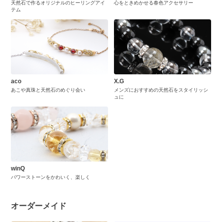
天然石で作るオリジナルのヒーリングアイ
心をときめかせる春色アクセサリー
テム
aco
X.G
あこや真珠と天然石のめぐり会い
メンズにおすすめの天然石をスタイリッシ
ュに
winQ
パワーストーンをかわいく、楽しく
オーダーメイド