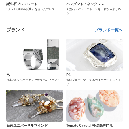
誕生石ブレスレット
ペンダント・ネックレス
1月～12月の各誕生石を使ったブレス
天然石・パワーストーンを一粒から楽しめ
る
ブランド
ブランド一覧へ
迅
P4
日本石×シルバーアクセサリーのブランド
深いブルーで魅了するカイヤナイトジュエ
リー
石家ユニバーサルマインド
Tomato Crystal 桜瑪瑙専門店