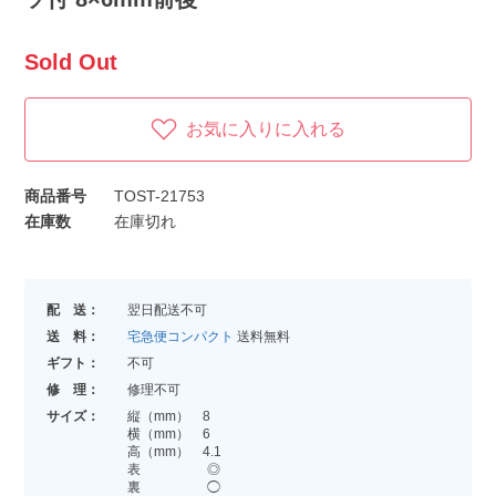
Sold Out
お気に入りに入れる
商品番号
TOST-21753
在庫数
在庫切れ
配 送：
翌日配送不可
送 料：
宅急便コンパクト
送料無料
ギフト：
不可
修 理：
修理不可
サイズ：
縦（mm） 8
横（mm） 6
高（mm） 4.1
表 ◎
裏 ◯