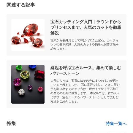
関連する記事
宝石カッティング入門｜ラウンドから
プリンセスまで。人気のカットを徹底
解説
古来から装身具として尊ばれてきた宝石。カッティ
ングの基本知識、人気のカットや簡単な保管方法を
紹介します。
縁起を呼ぶ宝石ルース。集めて楽しむ
パワーストーン
大昔の人々は、宝石にはその色にまつわる力が宿っ
ていると考えました。 石に意匠を刻み、ときに望む
形を削り出すそのやり方は、現代まで続く宝石加工
の歴史の初期に位置します。 本記事では、古の人々
に学び、宝石ルースをパワーストーンとして楽しむ
方法をご紹介します。
特集
特集一覧へ