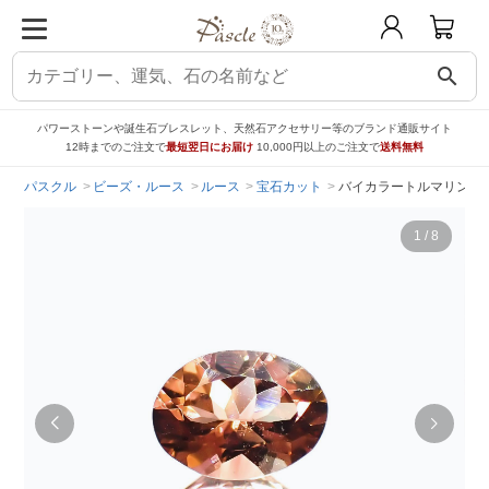
search
パワーストーンや誕生石ブレスレット、天然石アクセサリー等のブランド通販サイト
12時までのご注文で
最短翌日にお届け
10,000円以上のご注文で
送料無料
パスクル
ビーズ・ルース
ルース
宝石カット
バイカラートルマリン（宝石
1
/
8