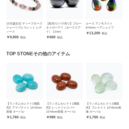
モ
10月誕生石 ディープローズ
【粒売り/バラ売り】ブルー
ルース アンモライト
【
クォーツブレスレット レデ
タイガーアイ（ホークスア
9×6mm ペアシェイプ
ク
ィース
イ） 12mm
13,200
9,900
660
TOP STONEその他のアイテム
販
【ランダムセレクト1個販
【ランダムセレクト1個販
【ランダムセレクト1個販
【
m
売】アマゾナイト 10×8mm
売】レッドジャスパー
売】プレナイト 10×8mm前
売
前後 オーバル
10×8mm前後 オーバル
後 オーバル
前
1,760
990
1,760