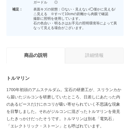
ガードル ◎
補足：
表面キズの状態：◎ない・見えない/◯僅かに見える/
△見える ※すべて10cmの距離から肉眼で確認
撮影に照明を使用しています。
石の色合い・明るさはお手元の照明環境等によって異
なって見える場合がございます。
商品の説明
詳細情報
トルマリン
1700年初頭のアムステルダム。宝石の研磨工が、スリランカか
ら届いたジルコンを研磨していたところ、日差しにあたった内
のあるピースだけにホコリが吸い寄せられていく不思議な現象
を目撃しました。それがジルコンに混ざったトルマリンを発見
したきっかけだったそうです。トルマリンは別名「電気石」
「エレクトリック・ストーン」とも呼ばれています。