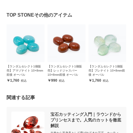
TOP STONEその他のアイテム
個販
【ランダムセレクト1個販
【ランダムセレクト1個販
【ランダムセレクト1個販
×8mm
売】レッドジャスパー
売】プレナイト 10×8mm前
売】ブルーレース 10×8mm
10×8mm前後 オーバル
後 オーバル
前後 オーバル
990
1,760
990
関連する記事
宝石カッティング入門｜ラウンドから
プリンセスまで。人気のカットを徹底
解説
古来から装身具として尊ばれてきた宝石。カッティ