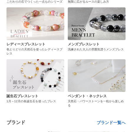
こだわりの石でつくった一点ものシリーズ
無限に広がるルースの楽しみ方
レディースブレスレット
メンズブレスレット
色とりどりの天然石を使ったレディースブ
洗練された大人の雰囲気漂うメンズブレス
レス
誕生石ブレスレット
ペンダント・ネックレス
1月～12月の各誕生石を使ったブレス
天然石・パワーストーンを一粒から楽しめ
る
ブランド
ブランド一覧へ