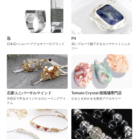
迅
P4
日本石×シルバーアクセサリーのブランド
深いブルーで魅了するカイヤナイトジュエ
リー
石家ユニバーサルマインド
Tomato Crystal 桜瑪瑙専門店
天然石で作るオリジナルのヒーリングアイ
心をときめかせる春色アクセサリー
テム