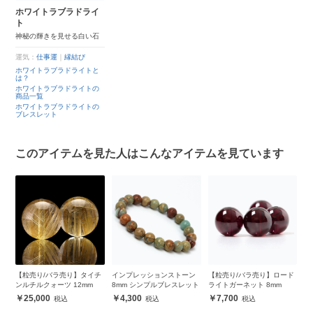
ホワイトラブラドライ
ト
神秘の輝きを見せる白い石
運気：
仕事運
｜
縁結び
ホワイトラブラドライトと
は？
ホワイトラブラドライトの
商品一覧
ホワイトラブラドライトの
ブレスレット
このアイテムを見た人はこんなアイテムを見ています
タイチ
インプレッションストーン
【粒売り/バラ売り】ロード
トルマリンクォーツ8mm シ
mm
8mm シンプルブレスレット
ライトガーネット 8mm
ンプルブレスレット
4,300
7,700
6,000