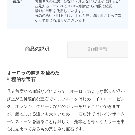
補足：
表面キズの状態：◎ない・見えない/◯僅かに見える/
△見える ※すべて10cmの距離から肉眼で確認
撮影に照明を使用しています。
石の色合い・明るさはお手元の照明環境等によって異
なって見える場合がございます。
商品の説明
詳細情報
オーロラの輝きを秘めた
神秘的な宝石
見る角度や光加減などによって、オーロラのような彩りが浮か
び上がる神秘的な宝石です。ブルーをはじめ、イエロー、ピン
ク、オレンジ、グリーンなどのシラーを見ることができます
が、産地による違いも大きいため、一石だけではレインボーム
ーンストーンを語ることは難しく、是非とも様々なカラーを中
心に見比べてみるもの楽しみな宝石です。