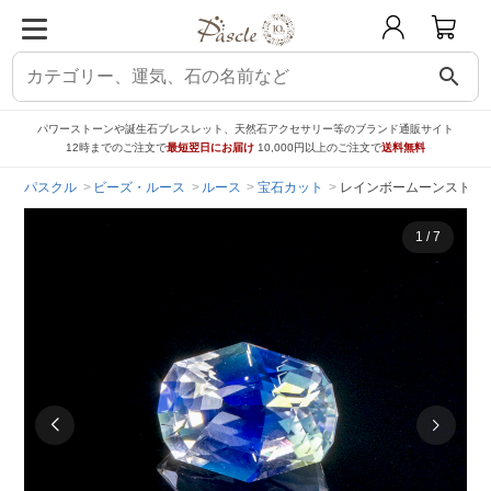
search
パワーストーンや誕生石ブレスレット、天然石アクセサリー等のブランド通販サイト
12時までのご注文で
最短翌日にお届け
10,000円以上のご注文で
送料無料
パスクル
ビーズ・ルース
ルース
宝石カット
レインボームーンストーン マダ
1
/
7