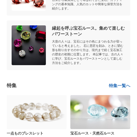
ングの基本知識、人気のカットや簡単な保管方法を
紹介します。
縁起を呼ぶ宝石ルース。集めて楽しむ
パワーストーン
大昔の人々は、宝石にはその色にまつわる力が宿っ
ていると考えました。 石に意匠を刻み、ときに望む
形を削り出すそのやり方は、現代まで続く宝石加工
の歴史の初期に位置します。 本記事では、古の人々
に学び、宝石ルースをパワーストーンとして楽しむ
方法をご紹介します。
特集
特集一覧へ
一点ものブレスレット
宝石ルース・天然石ルース