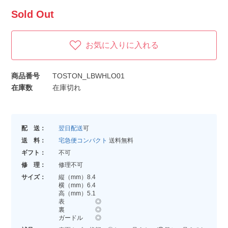
Sold Out
お気に入りに入れる
商品番号
TOSTON_LBWHLO01
在庫数
在庫切れ
配 送：
翌日配送
可
送 料：
宅急便コンパクト
送料無料
ギフト：
不可
修 理：
修理不可
サイズ：
縦（mm）8.4
横（mm）6.4
高（mm）5.1
表 ◎
裏 ◎
ガードル ◎