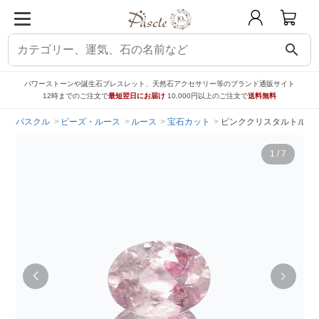
search
パワーストーンや誕生石ブレスレット、天然石アクセサリー等のブランド通販サイト
12時までのご注文で
最短翌日にお届け
10,000円以上のご注文で
送料無料
パスクル
ビーズ・ルース
ルース
宝石カット
ピンククリスタルトルマリン
1
/
7