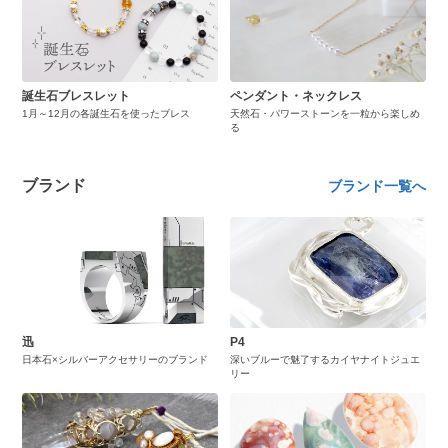
誕生石ブレスレット
ペンダント・ネックレス
1月～12月の各誕生石を使ったブレス
天然石・パワーストーンを一粒から楽しめ
る
ブランド
ブランド一覧へ
迅
P4
日本石×シルバーアクセサリーのブランド
深いブルーで魅了するカイヤナイトジュエ
リー