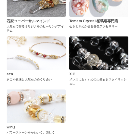
石家ユニバーサルマインド
Tomato Crystal 桜瑪瑙専門店
天然石で作るオリジナルのヒーリングアイ
心をときめかせる春色アクセサリー
テム
aco
X.G
あこや真珠と天然石のめぐり会い
メンズにおすすめの天然石をスタイリッシ
ュに
winQ
パワーストーンをかわいく、楽しく