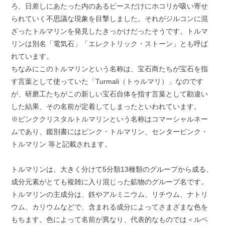
ろ、日差しにあたった内のあるピースだけにホコリが吸い寄せ
られていく不思議な現象を目撃しました。それがジルコンに混
ざったトルマリンを発見したきっかけだったそうです。トルマ
リンは別名「電気石」「エレクトリック・ストーン」とも呼ば
れています。
ちなみにこのトルマリンという名称は、宝石商たちが宝石を指
す言葉として使っていた「Turmali（トゥルマリ）」なのです
が、研磨工たちがこの新しい宝石自体を指す言葉として勘違い
した結果、その名前が定着してしまったといわれています。
※ピンククリスタルトルマリンという名称はコマーシャルネー
ムであり、鑑別書にはピンク・トルマリン、センターピンク・
トルマリン 等と記載されます。
トルマリンは、大きく分けて5分類13種類のグループから成る、
成分元素がとても複雑に入り混じった鉱物のグループ名です。
トルマリンの主成分は、鉄やアルミニウム、リチウム、ナトリ
ウム、カリウムなどで、含まれる成分によってさまざまな色を
もちます。色によって名前が異なり、代表的なものでは＜ルベ