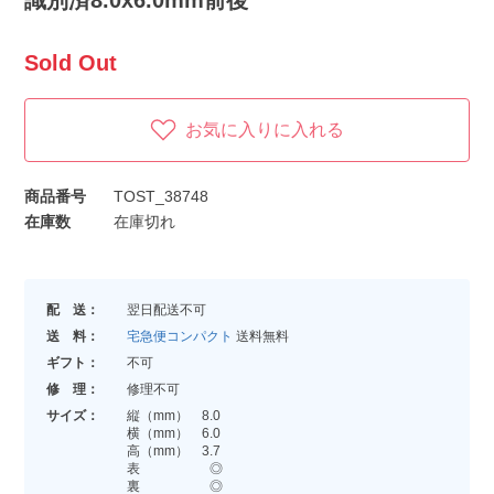
Sold Out
お気に入りに入れる
商品番号
TOST_38748
在庫数
在庫切れ
配 送：
翌日配送不可
送 料：
宅急便コンパクト
送料無料
ギフト：
不可
修 理：
修理不可
サイズ：
縦（mm） 8.0
横（mm） 6.0
高（mm） 3.7
表 ◎
裏 ◎