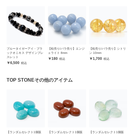
バ
ブルータイガーアイ・ブラ
【粒売り/バラ売り】エンジ
【粒売り/バラ売り】シトリ
【
ックオニキス デザインブレ
ェライト 8mm
ン 10mm
（
スレット
180
1,700
6,500
TOP STONEその他のアイテム
販
【ランダムセレクト1個販
【ランダムセレクト1個販
【ランダムセレクト1個販
【