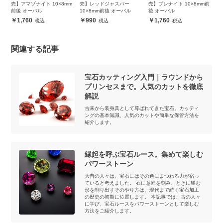
m
売】アマゾナイト 10×8mm
売】レッドジャスパー
売】プレナイト 10×8mm前
売
前後 オーバル
10×8mm前後 オーバル
後 オーバル
前
1,760
990
1,760
関連する記事
宝石カッティング入門｜ラウンドから
プリンセスまで。人気のカットを徹底
解説
古来から装身具として尊ばれてきた宝石。カッティ
ングの基本知識、人気のカットや簡単な保管方法を
紹介します。
縁起を呼ぶ宝石ルース。集めて楽しむ
パワーストーン
大昔の人々は、宝石にはその色にまつわる力が宿っ
ていると考えました。 石に意匠を刻み、ときに望む
形を削り出すそのやり方は、現代まで続く宝石加工
の歴史の初期に位置します。 本記事では、古の人々
に学び、宝石ルースをパワーストーンとして楽しむ
方法をご紹介します。