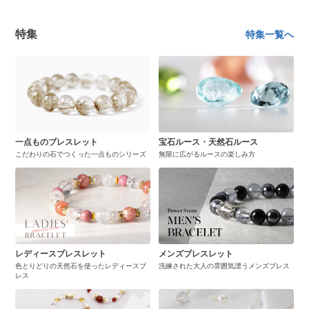
特集
特集一覧へ
一点ものブレスレット
宝石ルース・天然石ルース
こだわりの石でつくった一点ものシリーズ
無限に広がるルースの楽しみ方
レディースブレスレット
メンズブレスレット
色とりどりの天然石を使ったレディースブ
洗練された大人の雰囲気漂うメンズブレス
レス