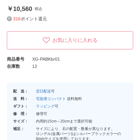
10,560
税込
316
ポイント還元
お気に入りに入れる
商品番号
XG-PABKbr01
在庫数
12
配 送：
翌日配送
可
送 料：
宅急便コンパクト
送料無料
ギフト：
ラッピング
可
修 理：
修理可
サイズ：
内周約15cm～20cmまで選択可能
補足：
サイズにより、石の配置・数量が異なります。
ロンデル(金属パーツ)はシルバーブラックカラーの
8mmサイズを使用しております。