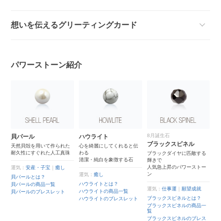
想いを伝えるグリーティングカード
パワーストーン紹介
8月誕生石
貝パール
ハウライト
ブラックスピネル
天然貝殻を用いて作られた
心を綺麗にしてくれると伝
耐久性にすぐれた人工真珠
わる
ブラックダイヤに匹敵する
清潔・純白を象徴する石
輝きで
人気急上昇のパワーストー
運気：
安産・子宝
｜
癒し
ン
運気：
癒し
貝パールとは？
ハウライトとは？
貝パールの商品一覧
運気：
仕事運
｜
願望成就
ハウライトの商品一覧
貝パールのブレスレット
ブラックスピネルとは？
ハウライトのブレスレット
ブラックスピネルの商品一
覧
ブラックスピネルのブレス