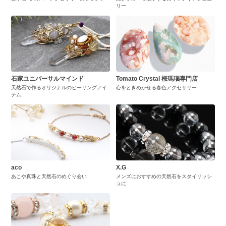
リー
石家ユニバーサルマインド
Tomato Crystal 桜瑪瑙専門店
天然石で作るオリジナルのヒーリングアイ
心をときめかせる春色アクセサリー
テム
aco
X.G
あこや真珠と天然石のめぐり会い
メンズにおすすめの天然石をスタイリッシ
ュに