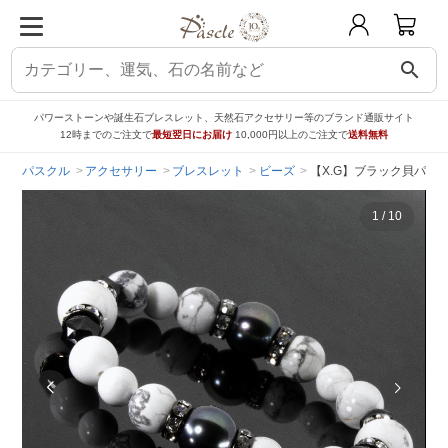
search
パワーストーンや誕生石ブレスレット、天然石アクセサリー等のブランド通販サイト
12時までのご注文で
最短翌日にお届け
10,000円以上のご注文で
送料無料
パスクル
アクセサリー
ブレスレット
ビーズ
【X.G】ブラック貝パー
1
/
10