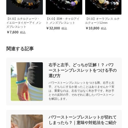
ピ
【X.G】ルチルクォーツ・
【X.G】四神・チャロアイ
【X.G】オーラブレス ルチ
【
ッ
イエロータイガーアイ メン
ト メンズブレスレット
ルクォーツ12mm
レ
ズブレスレット
32,000
10,800
7,600
関連する記事
右手と左手、どっちが正解！？ パワ
ーストーンブレスレットをつける手の
選び方
パワーストーンブレスレットをつける際、右手と左
手、どちらにするか迷ったことはありませんか？実
は、重要なのは、左右ではなく利き手です。利き手
とその反対の手、それぞれに適したパワーストーン
を解説します。
パワーストーンブレスレットが切れて
しまったら？｜意味や対処法をご紹介