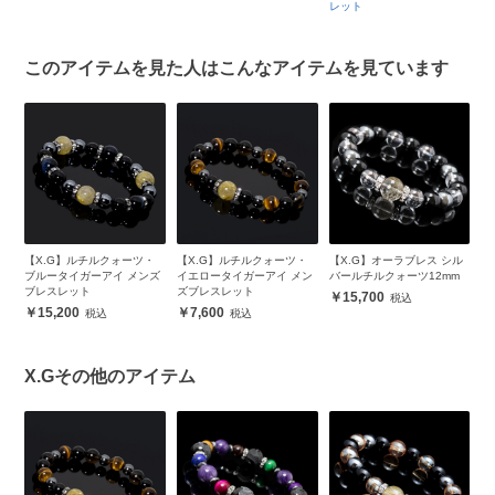
レット
このアイテムを見た人はこんなアイテムを見ています
ン
【X.G】ルチルクォーツ・
【X.G】ルチルクォーツ・
【X.G】オーラブレス シル
【
ブルータイガーアイ メンズ
イエロータイガーアイ メン
バールチルクォーツ12mm
ロ
ブレスレット
ズブレスレット
チ
15,700
15,200
7,600
X.Gその他のアイテム