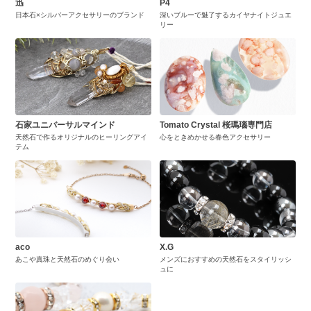
迅
P4
日本石×シルバーアクセサリーのブランド
深いブルーで魅了するカイヤナイトジュエ
リー
石家ユニバーサルマインド
Tomato Crystal 桜瑪瑙専門店
天然石で作るオリジナルのヒーリングアイ
心をときめかせる春色アクセサリー
テム
aco
X.G
あこや真珠と天然石のめぐり会い
メンズにおすすめの天然石をスタイリッシ
ュに