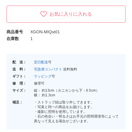
お気に入りに入れる
商品番号
XGON-MIQst01
在庫数
1
配 送：
翌日配送
可
送 料：
宅急便コンパクト
送料無料
ギフト：
ラッピング
可
修 理：
修理可
サイズ：
縦： 約13cm（カニカンから下：6.5cm）
横： 約1.3cm
補足：
・ストラップ紐は取り外しできます。
・写真と同一の商品をお届けします。
・撮影に照明を使用しています。
・石の色合い・明るさはお手元の照明環境等によって
異なって見える場合がございます。