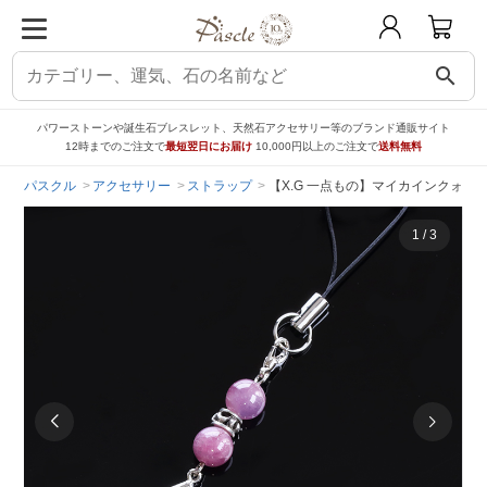
search
パワーストーンや誕生石ブレスレット、天然石アクセサリー等のブランド通販サイト
12時までのご注文で
最短翌日にお届け
10,000円以上のご注文で
送料無料
パスクル
アクセサリー
ストラップ
【X.G 一点もの】マイカインクォー
1
/
3