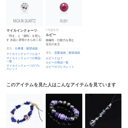
7月誕生石
マイカインクォーツ
ルビー
「閃き」と「個性」を照ら
す 水晶に雲母がきらめく石
積極性・行動力を育む
宝石の女王
運気：
仕事運
｜
願望成就
運気：
恋愛成就
｜
願望成就
マイカインクォーツとは？
マイカインクォーツの商品
ルビーとは？
一覧
ルビーの商品一覧
マイカインクォーツのブレ
ルビーのブレスレット
スレット
このアイテムを見た人はこんなアイテムを見ています