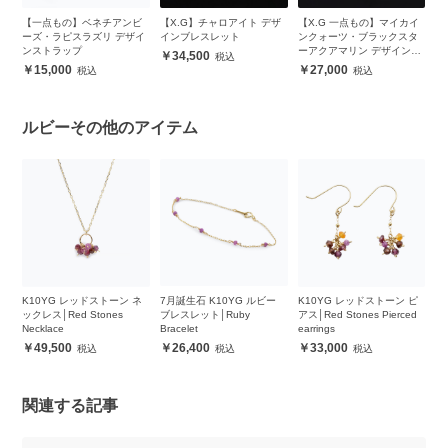
イ
【一点もの】ベネチアンビ
【X.G】チャロアイト デザ
【X.G 一点もの】マイカイ
【
ー
ーズ・ラピスラズリ デザイ
インブレスレット
ンクォーツ・ブラックスタ
ン
ッ
ンストラップ
ーアクアマリン デザインス
ブ
34,500
トラップ
15,000
27,000
ルビーその他のアイテム
ー
K10YG レッドストーン ネ
7月誕生石 K10YG ルビー
K10YG レッドストーン ピ
K
ックレス│Red Stones
ブレスレット│Ruby
アス│Red Stones Pierced
レ
Necklace
Bracelet
earrings
Br
49,500
26,400
33,000
関連する記事