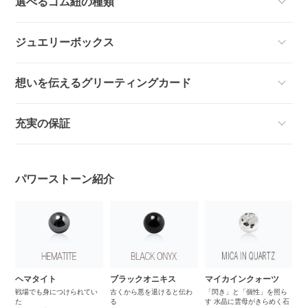
選べるゴム紐の種類
ジュエリーボックス
想いを伝えるグリーティングカード
充実の保証
パワーストーン紹介
9
ヘマタイト
ブラックオニキス
マイカインクォーツ
サ
ー
戦場でも身につけられてい
古くから悪を退けると伝わ
「閃き」と「個性」を照ら
た
る
す 水晶に雲母がきらめく石
知