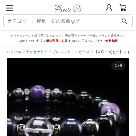
search
パワーストーンや誕生石ブレスレット、天然石アクセサリー等のブランド通販サイト
12時までのご注文で
最短翌日にお届け
10,000円以上のご注文で
送料無料
パスクル
アクセサリー
ブレスレット
ビーズ
【X.G 一点もの】マイ
1
/
6