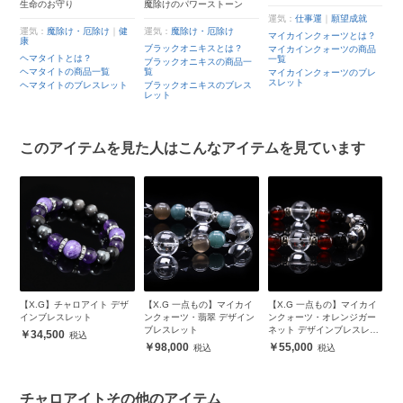
わ
生命のお守り
魔除けのパワーストーン
め
成
運気：
仕事運
｜
願望成就
運気：
魔除け・厄除け
｜
健
運気：
魔除け・厄除け
マイカインクォーツとは？
康
運
ブラックオニキスとは？
マイカインクォーツの商品
ヘマタイトとは？
一覧
ブラックオニキスの商品一
サ
ヘマタイトの商品一覧
覧
マイカインクォーツのブレ
サ
スレット
ヘマタイトのブレスレット
ブラックオニキスのブレス
ッ
サ
レット
このアイテムを見た人はこんなアイテムを見ています
ク
【X.G】チャロアイト デザ
【X.G 一点もの】マイカイ
【X.G 一点もの】マイカイ
【
ッ
インブレスレット
ンクォーツ・翡翠 デザイン
ンクォーツ・オレンジガー
ン
ブレスレット
ネット デザインブレスレッ
ー
34,500
ト
レ
98,000
55,000
チャロアイトその他のアイテム