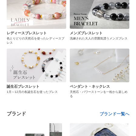
レディースブレスレット
メンズブレスレット
色とりどりの天然石を使ったレディースブ
洗練された大人の雰囲気漂うメンズブレス
レス
誕生石ブレスレット
ペンダント・ネックレス
1月～12月の各誕生石を使ったブレス
天然石・パワーストーンを一粒から楽しめ
る
ブランド
ブランド一覧へ