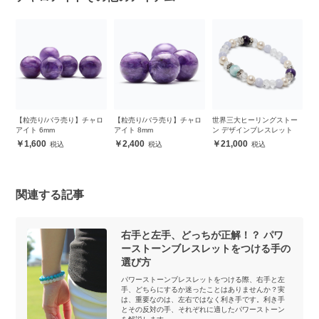
ャ
【粒売り/バラ売り】チャロ
【粒売り/バラ売り】チャロ
世界三大ヒーリングストー
【
アイト 6mm
アイト 8mm
ン デザインブレスレット
ピ
ン
1,600
2,400
21,000
ッ
関連する記事
右手と左手、どっちが正解！？ パワ
ーストーンブレスレットをつける手の
選び方
パワーストーンブレスレットをつける際、右手と左
手、どちらにするか迷ったことはありませんか？実
は、重要なのは、左右ではなく利き手です。利き手
とその反対の手、それぞれに適したパワーストーン