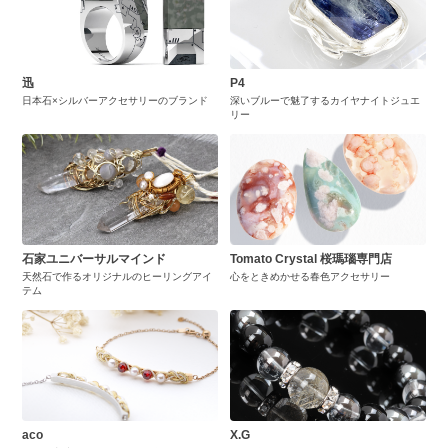
迅
P4
日本石×シルバーアクセサリーのブランド
深いブルーで魅了するカイヤナイトジュエ
リー
石家ユニバーサルマインド
Tomato Crystal 桜瑪瑙専門店
天然石で作るオリジナルのヒーリングアイ
心をときめかせる春色アクセサリー
テム
aco
X.G