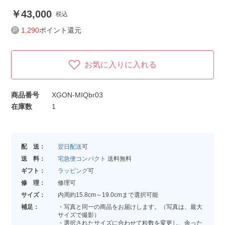
43,000
税込
1,290
ポイント還元
お気に入りに入れる
商品番号
XGON-MIQbr03
在庫数
1
配 送：
翌日配送
可
送 料：
宅急便コンパクト
送料無料
ギフト：
ラッピング
可
修 理：
修理可
サイズ：
内周約15.8cm～19.0cmまで選択可能
補足：
・写真と同一の商品をお届けします。（写真は、最大
サイズで撮影）
・選択されたサイズに合わせて粒数を変更し、余った