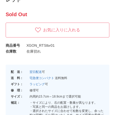
Sold Out
お気に入りに入れる
商品番号
XGON_RTSIbr01
在庫数
在庫切れ
配 送：
翌日配送
可
送 料：
宅急便コンパクト
送料無料
ギフト：
ラッピング
可
修 理：
修理可
サイズ：
内周約15.7cm～18.9cmまで選択可能
補足：
・サイズにより、石の配置・数量が異なります。
・写真と同一の商品をお届けします。
・選択されたサイズに合わせて粒数を変更し、余った