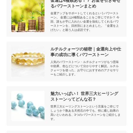
金運は4種類ある！？ お金を引き寄せ
るパワーストーンまとめ
金運アップをサポートしてくれるというパワースト
ーン。 金運には4種類あることをご存じですか？ 今
回、誰もが手に入れたい金運を強化してくれるパワ
ーストーンを、目的別にまとめました。「金運を上
げたい」と願う人は必読です。
ルチルクォーツの秘密｜金運向上や仕
事の成功に導くパワーストーン
人気のパワーストーン・ルチルクォーツがもつ意味
や効果、色などについて分かりやすく解説。ルチル
クォーツを使った、お守りにおすすめのアクセサリ
ーもご紹介します。
魅力いっぱい！ 世界三大ヒーリング
ストーンってどんな石？
世界三大ヒーリングストーンという言葉をご存じで
しょうか？数ある天然石の中でも、特に癒し効果の
高いといわれる、3つのパワーストーンをご紹介しま
す。