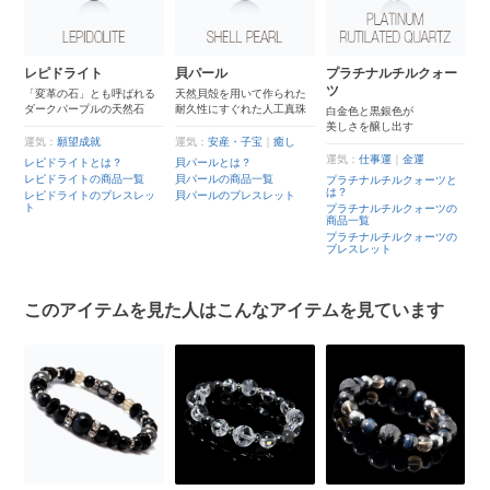
レピドライト
貝パール
プラチナルチルクォー
四
ツ
ー
「変革の石」とも呼ばれる
天然貝殻を用いて作られた
中
ダークパープルの天然石
耐久性にすぐれた人工真珠
東
白金色と黒銀色が
美しさを醸し出す
運気：
願望成就
運気：
安産・子宝
｜
癒し
運
癒
運気：
仕事運
｜
金運
レピドライトとは？
貝パールとは？
四
レピドライトの商品一覧
貝パールの商品一覧
四
プラチナルチルクォーツと
は？
レピドライトのブレスレッ
貝パールのブレスレット
四
ト
プラチナルチルクォーツの
商品一覧
ト
プラチナルチルクォーツの
ブレスレット
このアイテムを見た人はこんなアイテムを見ています