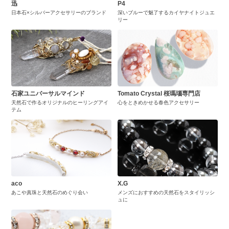
迅
P4
日本石×シルバーアクセサリーのブランド
深いブルーで魅了するカイヤナイトジュエ
リー
石家ユニバーサルマインド
Tomato Crystal 桜瑪瑙専門店
天然石で作るオリジナルのヒーリングアイ
心をときめかせる春色アクセサリー
テム
aco
X.G
あこや真珠と天然石のめぐり会い
メンズにおすすめの天然石をスタイリッシ
ュに