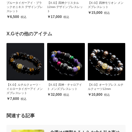
ダ
ブルータイガーアイ・ブラ
【X.G】四神クリスタル
【X.G】四神モリオン メン
【
レ
ックオニキス デザインブレ
12mm デザインブレスレッ
ズブレスレット
9
スレット
ト
【
15,000
6,500
17,000
X.Gその他のアイテム
ピ
【X.G】ルチルクォーツ・
【X.G】四神・チャロアイ
【X.G】オーラブレス ルチ
【
ッ
イエロータイガーアイ メン
ト メンズブレスレット
ルクォーツ12mm
レ
ズブレスレット
32,000
10,800
7,600
関連する記事