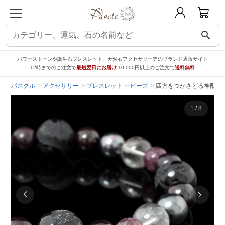
search
パワーストーンや誕生石ブレスレット、天然石アクセサリー等のブランド通販サイト
12時までのご注文で
最短翌日にお届け
10,000円以上のご注文で
送料無料
パスクル
アクセサリー
ブレスレット
ビーズ
四方をつかさどる神獣【X
1
/
8