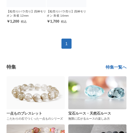
【粒売り/バラ売り】四神モリ
【粒売り/バラ売り】四神モリ
オン 朱雀 12mm
オン 朱雀 14mm
1,200
1,700
1
特集
特集一覧へ
一点ものブレスレット
宝石ルース・天然石ルース
こだわりの石でつくった一点ものシリーズ
無限に広がるルースの楽しみ方