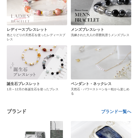
レディースブレスレット
メンズブレスレット
色とりどりの天然石を使ったレディースブ
洗練された大人の雰囲気漂うメンズブレス
レス
誕生石ブレスレット
ペンダント・ネックレス
1月～12月の各誕生石を使ったブレス
天然石・パワーストーンを一粒から楽しめ
る
ブランド
ブランド一覧へ