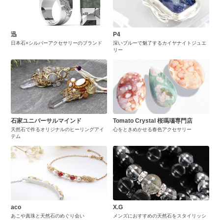
迅
P4
日本石×シルバーアクセサリーのブランド
深いブルーで魅了するカイヤナイトジュエ
リー
石家ユニバーサルマインド
Tomato Crystal 桜瑪瑙専門店
天然石で作るオリジナルのヒーリングアイ
心をときめかせる春色アクセサリー
テム
aco
X.G
あこや真珠と天然石のめぐり会い
メンズにおすすめの天然石をスタイリッシ