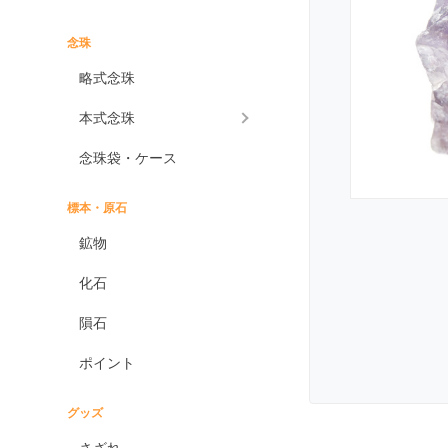
インプレッションストーン
イーグルアイ
念珠
ヴァーダイト
略式念珠
エメラルド
本式念珠
エンジェライト
念珠袋・ケース
エンジェルシリカ
オニキス各種
標本・原石
ブラックオニキス
鉱物
ホワイトオニキス
化石
オパール各種
隕石
ピンクオパール
ポイント
ブラックマトリックス
オパール
イエローオパール
グッズ
ドラゴンアイ
さざれ