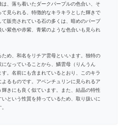
徴は、落ち着いたダークパープルの色合い、そ
って見られる、特徴的なキラキラとした輝きで
して販売されている石の多くは、暗めのパープ
淡い紫色や赤紫、青紫のような色合いも見られ
るため、和名をリチア雲母といいます。独特の
状になっていることから、鱗雲母（りんうん
ます。名前にも含まれているとおり、このキラ
によるものです。
アベンチュリン
に見られるア
う輝きにも良く似ています。また、結晶の特性
すいという性質を持っているため、取り扱いに
す。