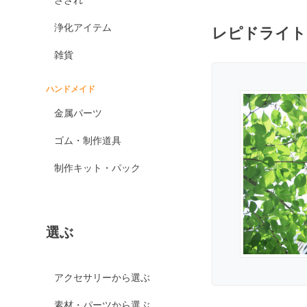
オブシディアン各種
浄化アイテム
レピドライト
ゴールデンオブシディ
アン
雑貨
シルバーオブシディア
ン
ハンドメイド
スパイダーウェブオブ
金属パーツ
シディアン
スノーフレークオブシ
ゴム・制作道具
ディアン
制作キット・パック
マホガニーオブシディ
アン
ミッドナイトレースオ
ブシディアン
選ぶ
ブラックアイスオブシ
ディアン
カイヤナイト
アクセサリーから選ぶ
神居古潭石
素材・パーツから選ぶ