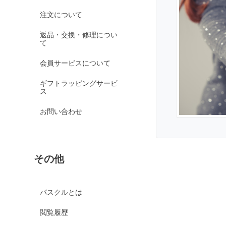
オレンジガーネット
注文について
グリーンガーネット
返品・交換・修理につい
て
ロードライトガーネッ
ト
会員サービスについて
京都オパール
ギフトラッピングサービ
クイーンコンクシェル
ス
クォンタムクアトロシリカ
お問い合わせ
クォーツァイト各種
グリーンクォーツァイ
ト
その他
ブルークォーツァイト
鞍馬石
クリスタル各種
パスクルとは
クリスタル（本水晶）
閲覧履歴
山梨水晶