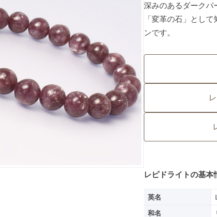
深みのあるダークパ
「変革の石」として
ンです。
レ
レピドライトの基本
英名
和名