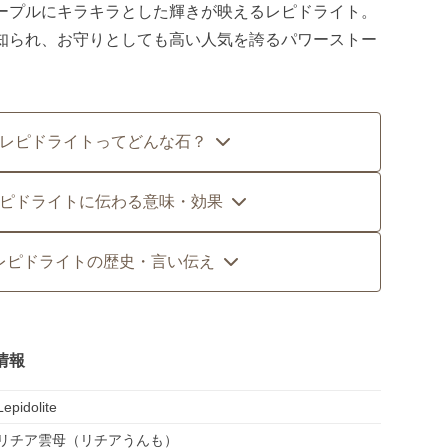
ープルにキラキラとした輝きが映えるレピドライト。
知られ、お守りとしても高い人気を誇るパワーストー
レピドライトってどんな石？
ピドライトに伝わる意味・効果
レピドライトの歴史・言い伝え
情報
Lepidolite
リチア雲母（リチアうんも）