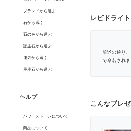
カルサイト各種
ブランドから選ぶ
ピンクカルサイト
レピドライト
イエローカルサイト
石から選ぶ
オレンジカルサイト
石の色から選ぶ
グリーンカルサイト
誕生石から選ぶ
ブルーカルサイト
前述の通り、
運気から選ぶ
カルセドニー各種
で命名されま
ホワイトカルセドニー
星座石から選ぶ
シーブルーカルセドニ
ー
ピンクカルセドニー
ヘルプ
カーネリアン
こんなプレゼ
ガーデンクォーツ
パワーストーンについて
ガーネット各種
商品について
ガーネット