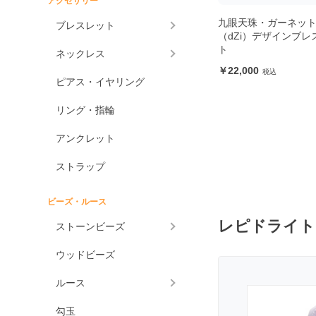
アクセサリー
アメジスト各種
九眼天珠・ガーネット
ブレスレット
（dZi）デザインブレ
アメジスト
ト
ネックレス
ラベンダーアメジスト
22,000
ピアス・イヤリング
グリーンアメジスト
ケープアメジスト
リング・指輪
アメジストエレスチャ
アンクレット
ル
アメトリン
ストラップ
アラゴナイト
ビーズ・ルース
アンバー
レピドライト
ストーンビーズ
アンモライト
ウッドビーズ
出雲石
一位
ルース
インカローズ
勾玉