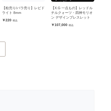
【粒売り/バラ売り】レピド
【X.G 一点もの】レッドル
ライト 8mm
チルクォーツ・四神モリオ
ン デザインブレスレット
220
107,000
覧