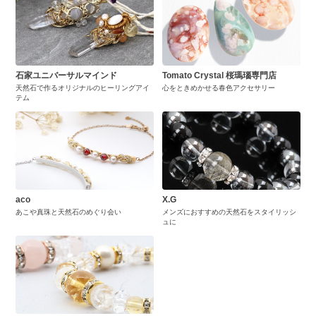
石家ユニバーサルマインド
Tomato Crystal 桜瑪瑙専門店
天然石で作るオリジナルのヒーリングアイ
心をときめかせる春色アクセサリー
テム
aco
X.G
あこや真珠と天然石のめぐり会い
メンズにおすすめの天然石をスタイリッシ
ュに