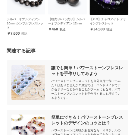
バ
シルバーオブシディアン
【粒売り/バラ売り】シルバ
【X.G】チャロアイト デザ
シ
10mm シンプルブレスレッ
ーオブシディアン 12mm
インブレスレット
1
ト
ト
460
34,500
7,600
関連する記事
誰でも簡単！パワーストーンブレスレ
ットを手作りしてみよう
パワーストーンブレスレットを自分自身で作ってみ
たくはありませんか？最近では、ハンドメイドでア
クセサリーなどを作ることがブームにもなり、パワ
ーストーンブレスレットを手作りする人も増えてい
るようです。
簡単にできる！パワーストーンブレス
レットのデザインのコツとは？
パワーストーンに興味がある方なら、オリジナルの
パワーストーンブレスレットを作ってみたいという