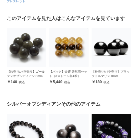
ブレスレット
このアイテムを見た人はこんなアイテムを見ています
ッ
【粒売り/バラ売り】ゴール
【パック】金運 天然石セッ
【粒売り/バラ売り】ブラッ
【
デンオブシディアン 8mm
ト（3ストーン各4粒）
クトルマリン 8mm
（
8
140
5,440
180
シルバーオブシディアンその他のアイテム