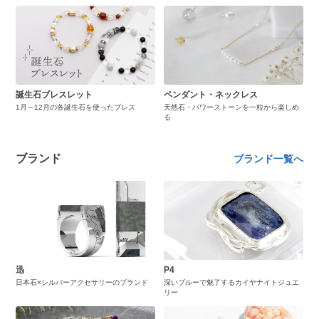
誕生石ブレスレット
ペンダント・ネックレス
1月～12月の各誕生石を使ったブレス
天然石・パワーストーンを一粒から楽しめ
る
ブランド
ブランド一覧へ
迅
P4
日本石×シルバーアクセサリーのブランド
深いブルーで魅了するカイヤナイトジュエ
リー