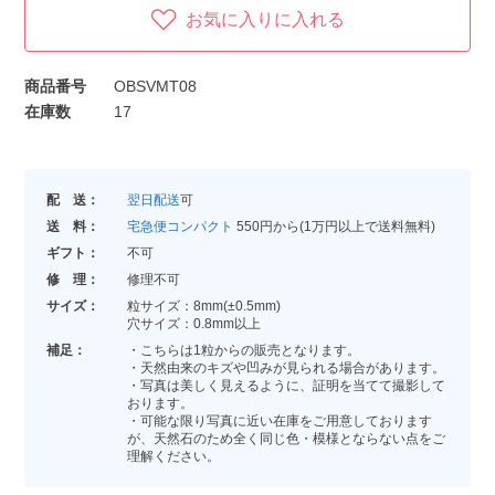
お気に入りに入れる
商品番号
OBSVMT08
在庫数
17
配 送：
翌日配送
可
送 料：
宅急便コンパクト
550円から(1万円以上で送料無料)
ギフト：
不可
修 理：
修理不可
サイズ：
粒サイズ：8mm(±0.5mm)
穴サイズ：0.8mm以上
補足：
・こちらは1粒からの販売となります。
・天然由来のキズや凹みが見られる場合があります。
・写真は美しく見えるように、証明を当てて撮影して
おります。
・可能な限り写真に近い在庫をご用意しております
が、天然石のため全く同じ色・模様とならない点をご
理解ください。