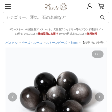
search
パワーストーンや誕生石ブレスレット、天然石アクセサリー等のブランド通販サイト
12時までのご注文で
最短翌日にお届け
10,000円以上のご注文で
送料無料
パスクル
ビーズ・ルース
ストーンビーズ
8mm
【粒売り/バラ売り】シ
1
/
3