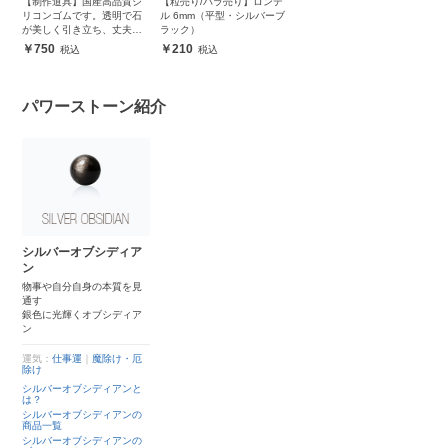
【制作道具】国産高品質シ
【粒売り/バラ売り】ロンデ
リコンゴムです。透明で石
ル 6mm（平型・シルバーブ
が美しく引き立ち、丈夫で
ラック）
安心
750
210
パワーストーン紹介
シルバーオブシディア
ン
物事や自分自身の本質を見
通す
銀色に光輝くオブシディア
ン
運気：
仕事運
｜
魔除け・厄
除け
シルバーオブシディアンと
は？
シルバーオブシディアンの
商品一覧
シルバーオブシディアンの