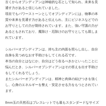
古くからオブシディアンは神秘的な石として知られ、未来を見
通す力があると信じられていました。
現在でもパワーストーンとしてオブシディアンには、物事の本
質や未来を見通す力があると伝えられ、主にビジネスなどでの
お守りとしての力が期待されています。また、強い守護の力が
あるともされており、魔除け・厄除けのお守りとしても親しま
れています。
シルバーオブシディアンは、持ち主の内面を照らし出し、自分
自身を見つめなおす手助けをしてくれる石です。
本当の自分とはなにか、自分はどう在るべきかといったことに
悩んだとき、シルバーオブシディアンはその答えを出す手助け
をしてくれるでしょう。
またシルバーオブシディアンは、精神と肉体の結びつきを強く
し、心身のエネルギーを整え・安定させる力をもつとされてい
ます。
8mm玉の天然石はブレスレットでも最もスタンダードなサイズ