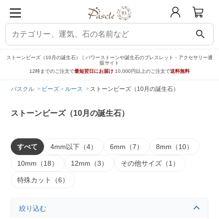
search
ストーンビーズ（10月の誕生石）｜パワーストーンや誕生石のブレスレット・アクセサリー通
販サイト
12時までのご注文で
最短翌日にお届け
10,000円以上のご注文で
送料無料
パスクル
ビーズ・ルース
ストーンビーズ（10月の誕生石）
ストーンビーズ（10月の誕生石）
すべて
4mm以下（4）
6mm（7）
8mm（10）
10mm（18）
12mm（3）
その他サイズ（1）
特殊カット（6）
絞り込む