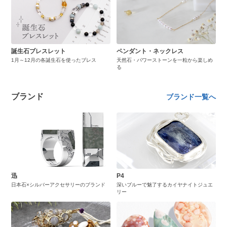
誕生石ブレスレット
ペンダント・ネックレス
1月～12月の各誕生石を使ったブレス
天然石・パワーストーンを一粒から楽しめ
る
ブランド
ブランド一覧へ
迅
P4
日本石×シルバーアクセサリーのブランド
深いブルーで魅了するカイヤナイトジュエ
リー