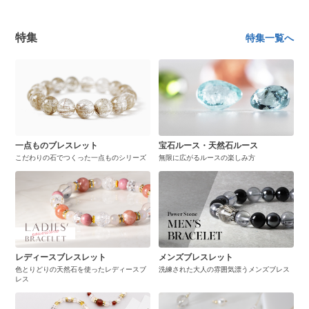
特集
特集一覧へ
一点ものブレスレット
宝石ルース・天然石ルース
こだわりの石でつくった一点ものシリーズ
無限に広がるルースの楽しみ方
レディースブレスレット
メンズブレスレット
色とりどりの天然石を使ったレディースブ
洗練された大人の雰囲気漂うメンズブレス
レス