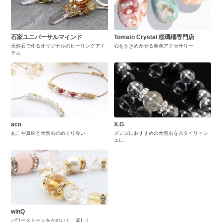
石家ユニバーサルマインド
Tomato Crystal 桜瑪瑙専門店
天然石で作るオリジナルのヒーリングアイ
心をときめかせる春色アクセサリー
テム
aco
X.G
あこや真珠と天然石のめぐり会い
メンズにおすすめの天然石をスタイリッシ
ュに
winQ
パワーストーンをかわいく、楽しく