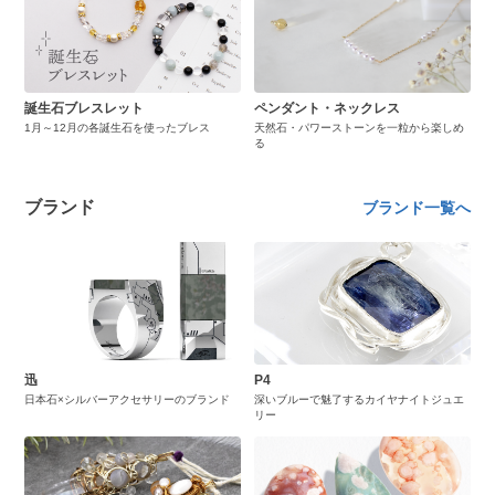
誕生石ブレスレット
ペンダント・ネックレス
1月～12月の各誕生石を使ったブレス
天然石・パワーストーンを一粒から楽しめ
る
ブランド
ブランド一覧へ
迅
P4
日本石×シルバーアクセサリーのブランド
深いブルーで魅了するカイヤナイトジュエ
リー