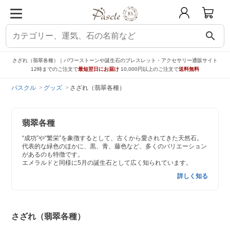
search
さざれ（翡翠各種）｜パワーストーンや誕生石のブレスレット・アクセサリー通販サイト
12時までのご注文で
最短翌日にお届け
10,000円以上のご注文で
送料無料
パスクル
グッズ
さざれ（翡翠各種）
翡翠各種
“成功”や“繁栄”を象徴するとして、古くから愛されてきた天然石。
代表的な緑色のほかに、黒、青、藤色など、多くのバリエーション
があるのも特徴です。
エメラルドと同様に5月の誕生石として広く知られています。
詳しく知る
さざれ（翡翠各種）