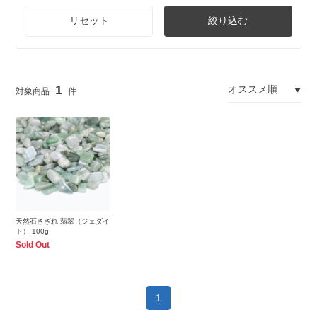
リセット
絞り込む
1
天然石さざれ 翡翠（ジェダイ
ト） 100g
Sold Out
1