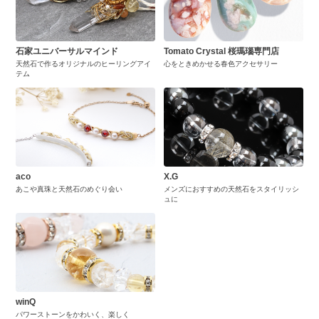
石家ユニバーサルマインド
Tomato Crystal 桜瑪瑙専門店
天然石で作るオリジナルのヒーリングアイ
心をときめかせる春色アクセサリー
テム
aco
X.G
あこや真珠と天然石のめぐり会い
メンズにおすすめの天然石をスタイリッシ
ュに
winQ
パワーストーンをかわいく、楽しく