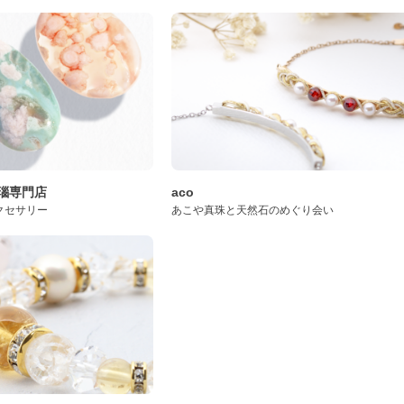
桜瑪瑙専門店
aco
クセサリー
あこや真珠と天然石のめぐり会い