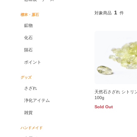
1
標本・原石
鉱物
化石
隕石
ポイント
グッズ
さざれ
天然石さざれ シトリ
100g
浄化アイテム
Sold Out
雑貨
ハンドメイド