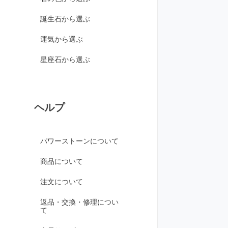
グリーンカルサイト
誕生石から選ぶ
ブルーカルサイト
運気から選ぶ
カルセドニー各種
ホワイトカルセドニー
星座石から選ぶ
シーブルーカルセドニ
ー
ピンクカルセドニー
ヘルプ
カーネリアン
ガーデンクォーツ
パワーストーンについて
ガーネット各種
商品について
ガーネット
オレンジガーネット
注文について
グリーンガーネット
返品・交換・修理につい
て
ロードライトガーネッ
ト