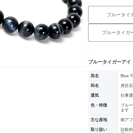
ブルータイ
ブルータイガ
ブルータイガーアイ
英名
Blue T
和名
虎目石
運気
仕事運
色・特徴
ブルー
ます
主な産地
南アフ
取り扱い
比較的