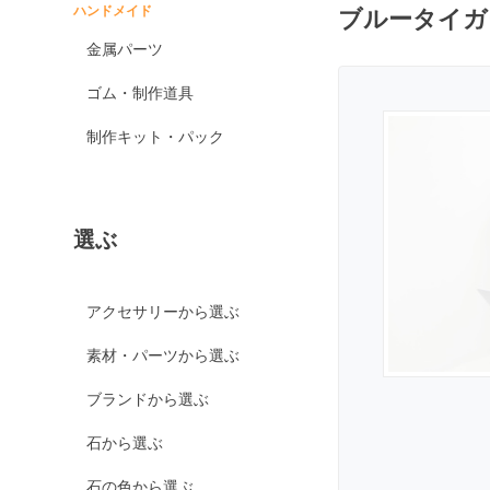
ン
ハンドメイド
ブルータイガ
スパイダーウェブオブ
金属パーツ
シディアン
スノーフレークオブシ
ゴム・制作道具
ディアン
制作キット・パック
マホガニーオブシディ
アン
ミッドナイトレースオ
ブシディアン
選ぶ
ブラックアイスオブシ
ディアン
カイヤナイト
アクセサリーから選ぶ
神居古潭石
素材・パーツから選ぶ
カルサイト各種
ブランドから選ぶ
ピンクカルサイト
イエローカルサイト
石から選ぶ
オレンジカルサイト
石の色から選ぶ