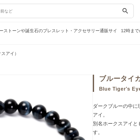
search
ーストーンや誕生石のブレスレット・アクセサリー通販サイ
12時ま
クスアイ）
ブルータイ
Blue Tiger's Ey
ダークブルーの中に
アイ。
別名ホークスアイと
す。