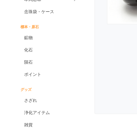
エンジェライト
念珠袋・ケース
エンジェルシリカ
オニキス各種
標本・原石
ブラックオニキス
鉱物
ホワイトオニキス
化石
オパール各種
隕石
ピンクオパール
ポイント
ブラックマトリックス
オパール
イエローオパール
グッズ
ドラゴンアイ
さざれ
オブシディアン各種
浄化アイテム
ゴールデンオブシディ
アン
雑貨
シルバーオブシディア