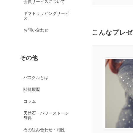
会員サービスについて
京都オパール
ギフトラッピングサービ
クイーンコンクシェル
ス
クォンタムクアトロシリカ
お問い合わせ
こんなプレゼ
クォーツァイト各種
グリーンクォーツァイ
ト
その他
ブルークォーツァイト
鞍馬石
クリスタル各種
パスクルとは
クリスタル（本水晶）
閲覧履歴
山梨水晶
コラム
クラック水晶
天然石・パワーストーン
フロスト水晶
辞典
レインボークォーツ
石の組み合わせ・相性