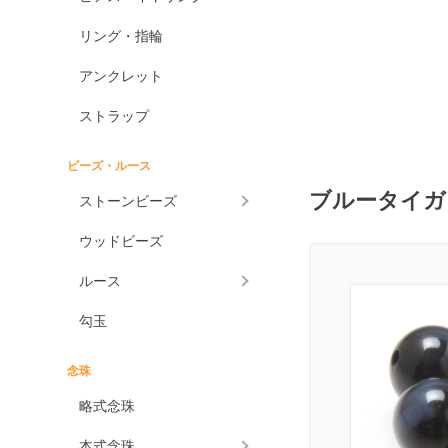
グリーンアメジスト
ケープアメジスト
リング・指輪
アメジストエレスチャ
アンクレット
ル
アメトリン
ストラップ
アラゴナイト
ビーズ・ルース
アンバー
ブルータイガ
ストーンビーズ
アンモライト
ウッドビーズ
出雲石
一位
ルース
インカローズ
勾玉
インプレッションストーン
イーグルアイ
念珠
ヴァーダイト
略式念珠
エメラルド
本式念珠