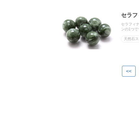
セラフ
セラフィ
ンの1つで
天然石ス
<<