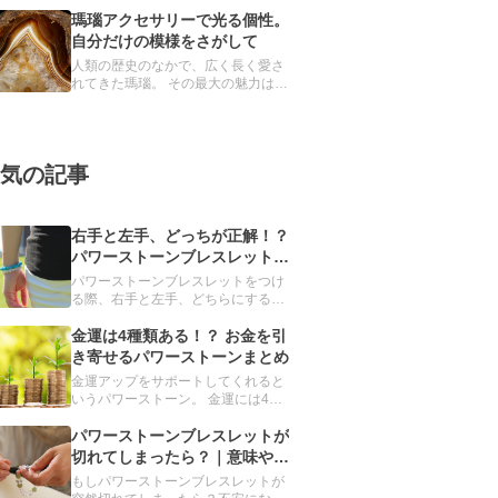
見た目ではほとんど区別できません
が、異なる鉱物とされています。 ど
瑪瑙アクセサリーで光る個性。
ちらも魔除け・厄除けの力をもつと
自分だけの模様をさがして
信じられ、パワーストーンブレスレ
人類の歴史のなかで、広く長く愛さ
ットには欠かせない存在です。
れてきた瑪瑙。 その最大の魅力は、
世界に唯一無二の模様です。 本記事
では、瑪瑙の詳細とおすすめのアク
セサリーを紹介します。
気の記事
右手と左手、どっちが正解！？
パワーストーンブレスレットを
つける手の選び方
パワーストーンブレスレットをつけ
る際、右手と左手、どちらにするか
迷ったことはありませんか？実は、
重要なのは、左右ではなく利き手で
金運は4種類ある！？ お金を引
す。利き手とその反対の手、それぞ
き寄せるパワーストーンまとめ
れに適したパワーストーンを解説し
金運アップをサポートしてくれると
ます。
いうパワーストーン。 金運には4種
類あることをご存じですか？ 今回、
誰もが手に入れたい金運を強化して
パワーストーンブレスレットが
くれるパワーストーンを、目的別に
切れてしまったら？｜意味や対
まとめました。「金運を上げたい」
処法をご紹介
もしパワーストーンブレスレットが
と願う人は必読です。