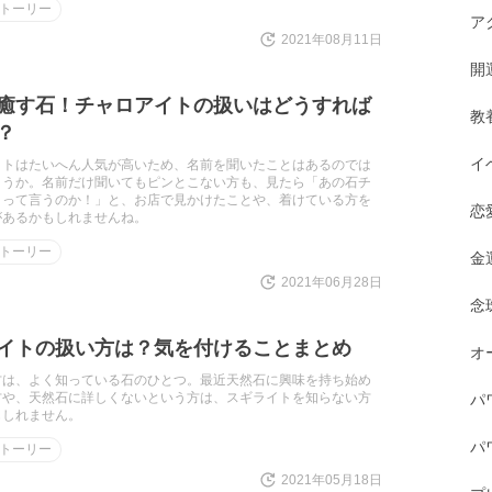
トーリー
ア
2021年08月11日
開
癒す石！チャロアイトの扱いはどうすれば
教
？
イ
イトはたいへん人気が高いため、名前を聞いたことはあるのでは
ょうか。名前だけ聞いてもピンとこない方も、見たら「あの石チ
トって言うのか！」と、お店で見かけたことや、着けている方を
恋
があるかもしれませんね。
トーリー
金
2021年06月28日
念
イトの扱い方は？気を付けることまとめ
オ
方は、よく知っている石のひとつ。最近天然石に興味を持ち始め
方や、天然石に詳しくないという方は、スギライトを知らない方
パ
もしれません。
パ
トーリー
2021年05月18日