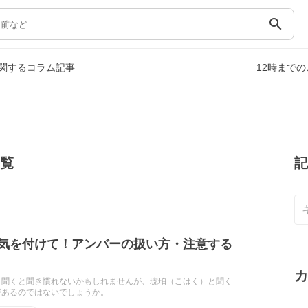
search
関するコラム記事
12時まで
一覧
記
気を付けて！アンバーの扱い方・注意する
カ
と聞くと聞き慣れないかもしれませんが、琥珀（こはく）と聞く
があるのではないでしょうか。