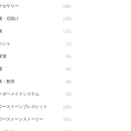
クセサリー
20
運・厄除け
13
養
21
ベント
7
愛運
9
運
4
珠・数珠
6
ーダーメイドシステム
6
ワーストーンブレスレット
23
ワーストーンストーリー
51