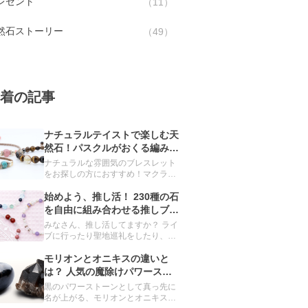
レゼント
11
然石ストーリー
49
着の記事
ナチュラルテイストで楽しむ天
然石！パスクルがおくる編みブ
レスレット
ナチュラルな雰囲気のブレスレット
をお探しの方におすすめ！マクラメ
の技法を用いて編み上げたブレスレ
ットをご紹介します。
始めよう、推し活！ 230種の石
を自由に組み合わせる推しブレ
スレット
みなさん、推し活してますか？ ライ
ブに行ったり聖地巡礼をしたり、毎
日をハッピーにしてくれる推し。グ
ッズ集めもその一環です。 実は、パ
モリオンとオニキスの違いと
スクルのオーダーメイドでも、推し
は？ 人気の魔除けパワースト
ブレスレットを簡単につくることが
ーンを深掘り
黒のパワーストーンとして真っ先に
できるんです。
名が上がる、モリオンとオニキス。