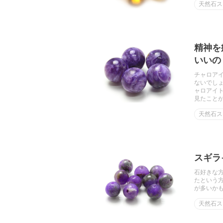
天然石ス
精神を
いいの
チャロア
ないでし
ャロアイ
見たこと
天然石ス
スギラ
石好きな
たという
が多いか
天然石ス