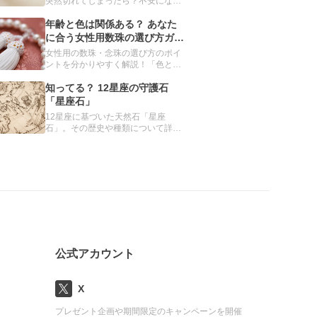
突然切れてしまったら？不安になる
かもしれませんが、慌てる必要はあ
りません。パワーストーンブレスレ
年齢と色は関係ある？ あなた
ットが切れてしまう理由や、切れた
に合う女性用数珠の選び方ガイ
ときの対処方法について、分かりや
ド
女性用の数珠・念珠の選び方のポイ
すくご紹介します。
ントを分かりやすく解説！「色と年
齢の関係は？」「どんな素材を選べ
ばいいの？」種類や素材別のおすす
知ってる？ 12星座の守護石
めを紹介し、あなたにぴったりの数
「星座石」
珠を見つけるお手伝いをします。自
12星座に基づいた天然石「星座
分だけの数珠をオーダーメイドでき
石」。その歴史や種類について詳細
るサービスも。
をまとめました。
公式アカウント
X
プレゼント企画や期間限定のキャンペーンを開催